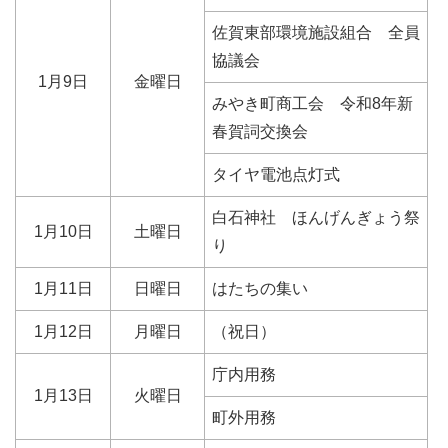
佐賀東部環境施設組合 全員
協議会
1月9日
金曜日
みやき町商工会 令和8年新
春賀詞交換会
タイヤ電池点灯式
白石神社 ほんげんぎょう祭
1月10日
土曜日
り
1月11日
日曜日
はたちの集い
1月12日
月曜日
（祝日）
庁内用務
1月13日
火曜日
町外用務