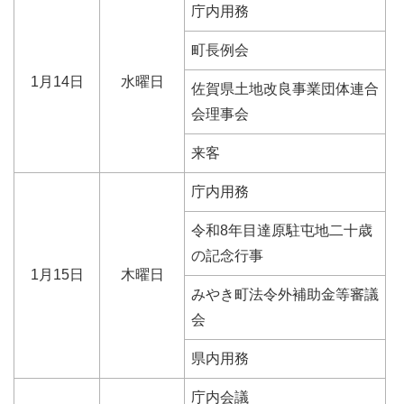
庁内用務
町長例会
1月14日
水曜日
佐賀県土地改良事業団体連合
会理事会
来客
庁内用務
令和8年目達原駐屯地二十歳
の記念行事
1月15日
木曜日
みやき町法令外補助金等審議
会
県内用務
庁内会議