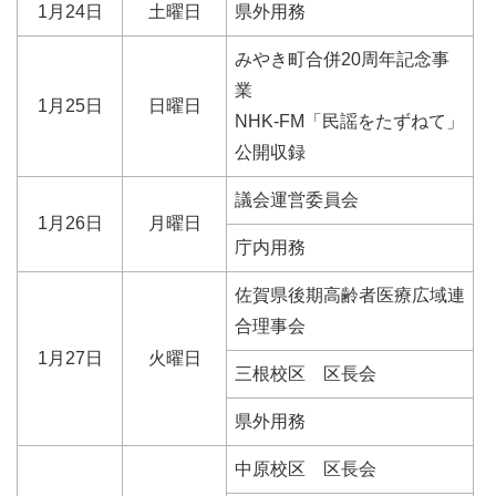
1月24日
土曜日
県外用務
みやき町合併20周年記念事
業
1月25日
日曜日
NHK-FM「民謡をたずねて」
公開収録
議会運営委員会
1月26日
月曜日
庁内用務
佐賀県後期高齢者医療広域連
合理事会
1月27日
火曜日
三根校区 区長会
県外用務
中原校区 区長会