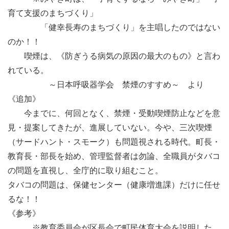
育て支援のまちづくり」
「健幸長寿のまちづくり」を主唱したのではない
のか！！
喫煙は、《防ぎうる病気の原因の最大のもの》と言わ
れている。
～日本呼吸器学会 禁煙のすすめ～ より
《追加》
今までに、何回となく、禁煙・受動喫煙防止などを意
見・提案してきたが、進展していない。今や、三次喫煙
（サードハント・スモーク）も問題視される時代。町長・
教育長・部長を始め、管理監督者は勿論、全職員がタバコ
の問題を直視し、全庁的に取り組むこと。
タバコの問題は、保健センター（健康増進課）だけに任せ
るな！！
《参考》
※教育委員会が区長会で町民体育大会を説明した