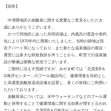
【回答】
中津隈地区の炭酸泉に関する貴重なご意見をいただき、
誠にありがとうございます。
かつて同地区にあった共同浴場は、内風呂の普及や老朽
化により1970年代に廃業いたしました。当時の跡地は現
在アパート等になっており、また新たな温泉施設の新設・
運営には多大な財政負担を伴うことから、町営での温泉施
設の整備は困難な状況でございます。
ご期待に沿えず恐縮ですが、みやき町では「北茂安B＆
G海洋センター」のプール施設内に、健康増進を目的とし
た高濃度炭酸泉温浴設備を設置し、多くの皆様にご利用い
ただいております。
炭酸泉浴については、水中ウォーキングなどのプール運
動と併用することで健康増進に関する効果が増すと云われ
ていることから、北茂安B＆G海洋センターでは、プール