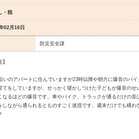
し・税
6年02月16日
防災安全課
見】
線沿いのアパートに住んでいますが23時以降や朝方に爆音のバ
育てをしていますが、せっかく寝かしつけた子どもが爆音のせ
くなるほどの爆音です。車やバイク、トラックが通るだけの音
をしながら通られるとものすごく迷惑です。週末だけでも構わ
？
】