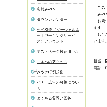
この度
広報みやき
みやき
タウンカレンダー
お問い
ます。
公式SNS（ソーシャルネ
したが
ットワーキングサービ
います
ス）アカウント
テストページ検証用 - 03
担当：
庁舎へのアクセス
電話：09
みやき町例規集
バナー広告の募集につい
て
よくある質問と回答