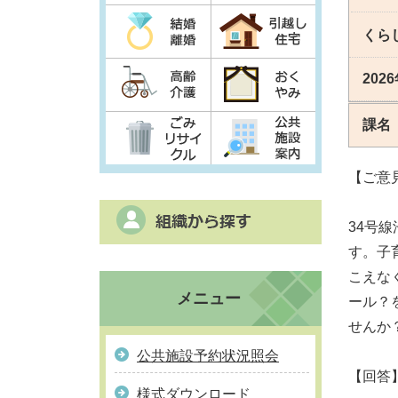
くら
202
課名
【ご意
34号
す。子
こえな
メニュー
ール？
せんか
公共施設予約状況照会
【回答
様式ダウンロード