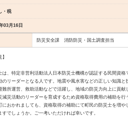
し・税
6年03月16日
防災安全課 消防防災・国土調査担当
見】
士は、特定非営利活動法人日本防災士機構が認証する民間資格
動のリーダーとなる人です。地震や風水害などの正しい知識と
避難所運営、救助活動などで活躍し、地域の防災力向上に貢献
災減災活動のリーダーを育成するため資格取得費用の補助を行
町におかれましても、資格取得の補助にて町民の防災士を増や
ますでしょうか。ご一考いただければ幸いです。