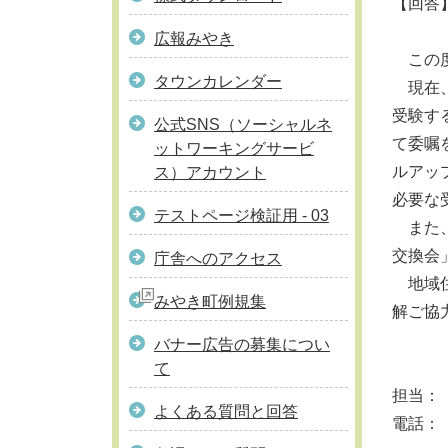
【回答
広報みやき
この度
タウンカレンダー
現在、
受験す
公式SNS（ソーシャルネ
て委嘱
ットワーキングサービ
ルアッ
ス）アカウント
必要な
テストページ検証用 - 03
また、
交換会
庁舎へのアクセス
地域住
みやき町例規集
解ご協
バナー広告の募集につい
て
担当：
よくある質問と回答
電話： 