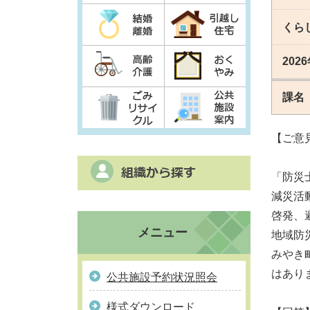
くら
202
課名
【ご意
「防災
減災活
啓発、
メニュー
地域防
みやき
はあり
公共施設予約状況照会
様式ダウンロード