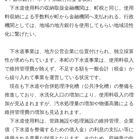
下水道使用料の収納取扱金融機関は、町税と同じ。使用
料収納による手数料が町から金融機関へ支払われる。行政
機関としては、地域の地方銀行を使用してもらい地域活性
化に繋げたい。
下水道事業は、地方公営企業に位置付けられ、独立採算
性が求められています。本町の下水道事業は、使用料収入
で維持管理費が賄えず、不足する額を一般会計（税金）か
ら繰り入れて事業を運営している状況です。
現在も下水道や合併処理浄化槽（公共浄化槽）の整備を
推進しており、水洗化人口の増加により、使用料収入の増
加が見込まれますが、汚水処理量の増加や物価高騰による
維持管理費の増加も見込まれます。
下水道使用料は、管路施設や処理施設の維持管理、企業
債（下水道を整備するための借入金）の利息の支払い等に
使用される貴重な財源となります。そのため、収納率の向