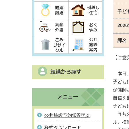
子ど
202
課名
【ご意
本日、
子ども
保健師
メニュー
自信を
子ども
うちの
公共施設予約状況照会
ル、模
様式ダウンロード