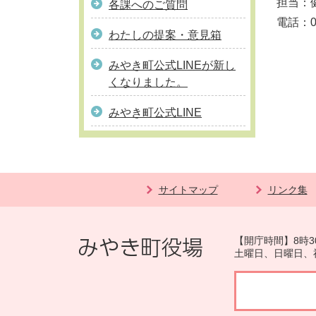
担当：
各課へのご質問
電話：09
わたしの提案・意見箱
みやき町公式LINEが新し
くなりました。
みやき町公式LINE
サイトマップ
リンク集
【開庁時間】8時3
土曜日、日曜日、