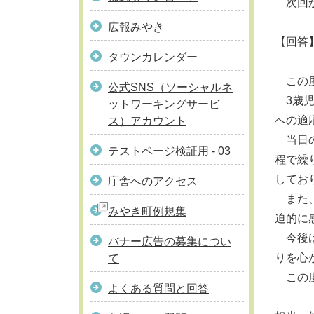
次回か
広報みやき
【回答
タウンカレンダー
この度
公式SNS（ソーシャルネ
3歳児
ットワーキングサービ
への適
ス）アカウント
当日の
テストページ検証用 - 03
程で繰
してお
庁舎へのアクセス
また、
みやき町例規集
迫的に
今後は
バナー広告の募集につい
りを心
て
この度
よくある質問と回答