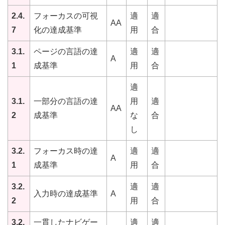
2.4.
フォーカスの可視
適
適
AA
7
化の達成基準
用
合
3.1.
ページの言語の達
適
適
A
1
成基準
用
合
適
3.1.
一部分の言語の達
用
適
AA
2
成基準
な
合
し
3.2.
フォーカス時の達
適
適
A
1
成基準
用
合
3.2.
適
適
入力時の達成基準
A
2
用
合
3.2.
一貫したナビゲー
適
適