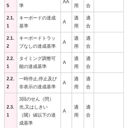
AA
5
準
用
合
2.1.
キーボードの達成
適
適
A
1
基準
用
合
2.1.
キーボードトラッ
適
適
A
2
プなしの達成基準
用
合
2.2.
タイミング調整可
適
適
A
1
能の達成基準
用
合
2.2.
一時停止,停止及び
適
適
A
2
非表示の達成基準
用
合
3回のせん（閃）
2.3.
光,又はしきい
適
適
A
1
（閾）値以下の達
用
合
成基準