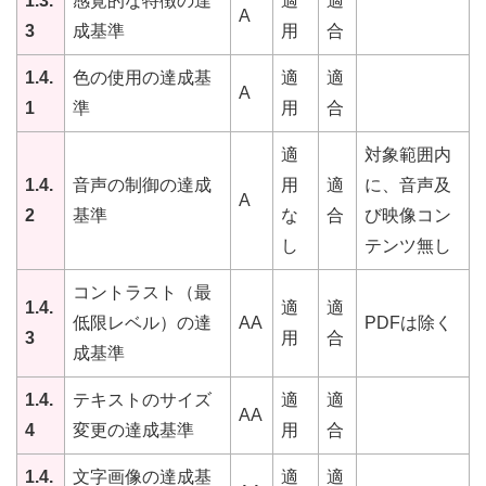
1.3.
感覚的な特徴の達
適
適
A
3
成基準
用
合
1.4.
色の使用の達成基
適
適
A
1
準
用
合
適
対象範囲内
1.4.
音声の制御の達成
用
適
に、音声及
A
2
基準
な
合
び映像コン
し
テンツ無し
コントラスト（最
1.4.
適
適
低限レベル）の達
AA
PDFは除く
3
用
合
成基準
1.4.
テキストのサイズ
適
適
AA
4
変更の達成基準
用
合
1.4.
文字画像の達成基
適
適