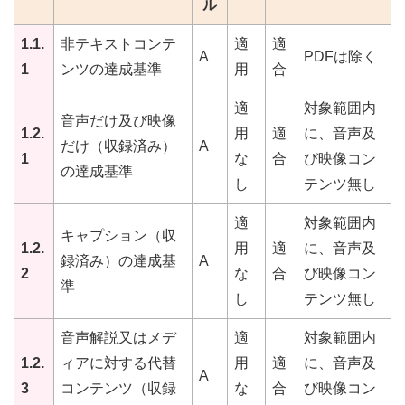
ル
1.1.
非テキストコンテ
適
適
A
PDFは除く
1
ンツの達成基準
用
合
適
対象範囲内
音声だけ及び映像
1.2.
用
適
に、音声及
だけ（収録済み）
A
1
な
合
び映像コン
の達成基準
し
テンツ無し
適
対象範囲内
キャプション（収
1.2.
用
適
に、音声及
録済み）の達成基
A
2
な
合
び映像コン
準
し
テンツ無し
音声解説又はメデ
適
対象範囲内
1.2.
ィアに対する代替
用
適
に、音声及
A
3
コンテンツ（収録
な
合
び映像コン