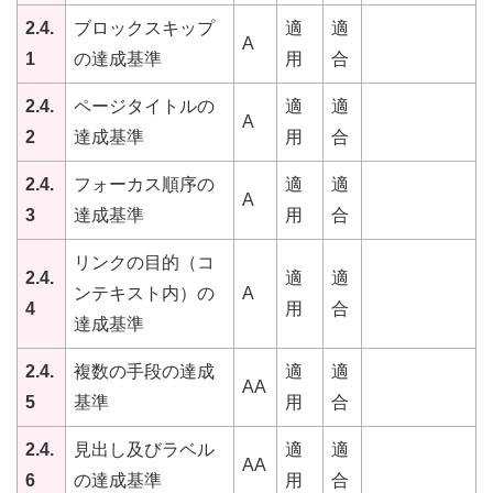
2.4.
ブロックスキップ
適
適
A
1
の達成基準
用
合
2.4.
ページタイトルの
適
適
A
2
達成基準
用
合
2.4.
フォーカス順序の
適
適
A
3
達成基準
用
合
リンクの目的（コ
2.4.
適
適
ンテキスト内）の
A
4
用
合
達成基準
2.4.
複数の手段の達成
適
適
AA
5
基準
用
合
2.4.
見出し及びラベル
適
適
AA
6
の達成基準
用
合