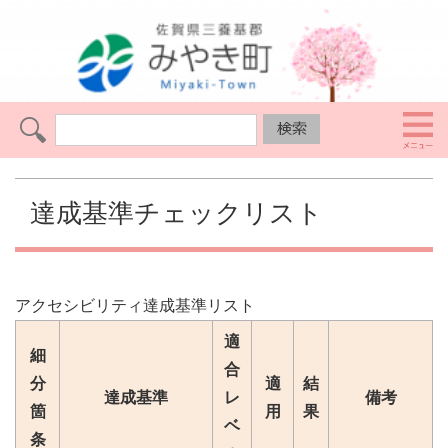
達成基準チェックリスト
アクセシビリティ達成基準リスト
適
細
合
分
適
結
達成基準
レ
備考
箇
用
果
ベ
条