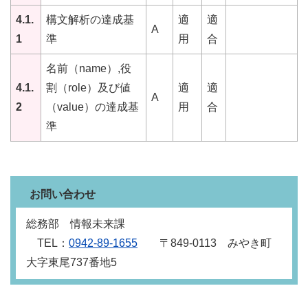
4.1.
構文解析の達成基
適
適
A
1
準
用
合
名前（name）,役
4.1.
割（role）及び値
適
適
A
2
（value）の達成基
用
合
準
お問い合わせ
総務部 情報未来課
TEL：
0942‐89‐1655
〒849‐0113 みやき町
大字東尾737番地5