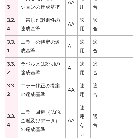
AA
3
ションの達成基準
用
合
3.2.
一貫した識別性の
適
適
AA
4
達成基準
用
合
3.3.
エラーの特定の達
適
適
A
1
成基準
用
合
3.3.
ラベル又は説明の
適
適
A
2
達成基準
用
合
3.3.
エラー修正の提案
適
適
AA
3
の達成基準
用
合
適
エラー回避（法的,
3.3.
用
適
金融及びデータ）
AA
4
な
合
の達成基準
し