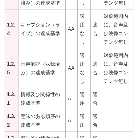
済み）の達成基準
し
テンツ無し
適
対象範囲内
1.2.
キャプション（ラ
用
適
に、音声及
AA
4
イブ）の達成基準
な
合
び映像コン
し
テンツ無し
適
対象範囲内
1.2.
音声解説（収録済
用
適
に、音声及
AA
5
み）の達成基準
な
合
び映像コン
し
テンツ無し
1.3.
情報及び関係性の
適
適
A
1
達成基準
用
合
1.3.
意味のある順序の
適
適
A
2
達成基準
用
合