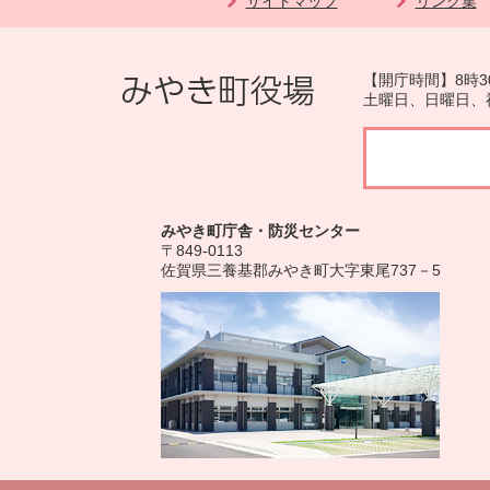
サイトマップ
リンク集
【開庁時間】8時3
土曜日、日曜日、
みやき町庁舎・防災センター
〒849-0113
佐賀県三養基郡みやき町大字東尾737－5