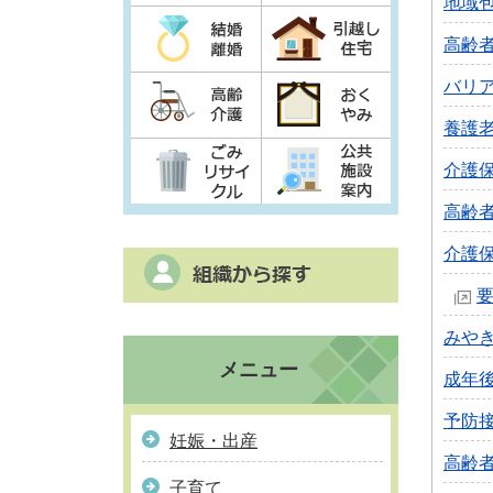
地域
高齢
バリ
養護
介護
高齢
介護
みや
メニュー
成年
予防
妊娠・出産
高齢
子育て