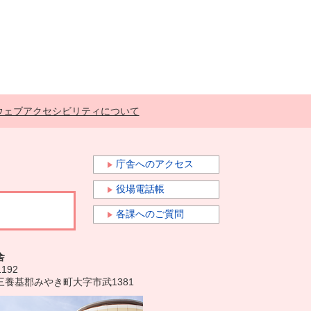
ウェブアクセシビリティについて
庁舎へのアクセス
役場電話帳
各課へのご質問
舎
1192
三養基郡みやき町大字市武1381