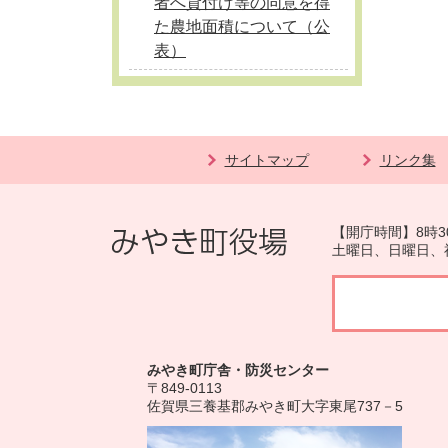
者へ貸付け等の同意を得
た農地面積について（公
表）
サイトマップ
リンク集
【開庁時間】8時3
土曜日、日曜日、
みやき町庁舎・防災センター
〒849-0113
佐賀県三養基郡みやき町大字東尾737－5