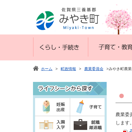
ホーム
>
町政情報
>
農業委員会
>みやき町農
農業委
します