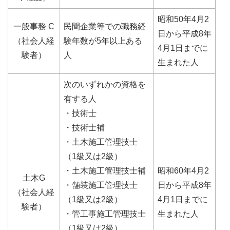
昭和50年4月2
一般事務 C
民間企業等での職務経
日から平成8年
（社会人経
験年数が5年以上ある
4月1日までに
験者）
人
生まれた人
次のいずれかの資格を
有する人
・技術士
・技術士補
・土木施工管理技士
（1級又は2級）
・土木施工管理技士補
昭和60年4月2
土木G
・舗装施工管理技士
日から平成8年
（社会人経
（1級又は2級）
4月1日までに
験者）
・管工事施工管理技士
生まれた人
（1級又は2級）