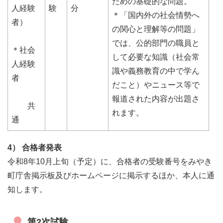
ための基礎的な問題。
人経験
験
分
＊「国内外の社会情勢へ
者）
の関心と理解等の問題」
では、公的部門の職員と
＊社会
して必要な知識（社会常
人経験
識や義務教育の中で学ん
者
だこと）やニュース等で
報道された内容が出題さ
共
れます。
通
4） 合格者発表
令和8年10月上旬（予定）に、合格者の受験番号をみやき
町庁舎掲示板及びホームページに掲示するほか、本人に通
知します。
第2次試験