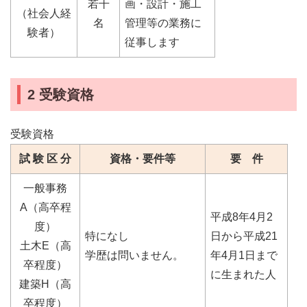
若干
画・設計・施工
（社会人経
名
管理等の業務に
験者）
従事します
2 受験資格
受験資格
試 験 区 分
資格・要件等
要 件
一般事務
A（高卒程
平成8年4月2
度）
特になし
日から平成21
土木E（高
学歴は問いません。
年4月1日まで
卒程度）
に生まれた人
建築H（高
卒程度）