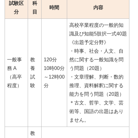
試験区
科
時間
内容
分
目
高校卒業程度の一般的知
識及び知能5肢択一式40題
《出題予定分野》
・時事、社会・人文、自
一般事
教
120分
然に関する一般知識を問
務 A
養
10時00分
う問題（20題）
（高卒
試
～12時00
・文章理解、判断・数的
程度）
験
分
推理、資料解釈に関する
能力を問う問題（20題）
＊古文、哲学、文学、芸
術等、国語の出題はあり
ません。
教