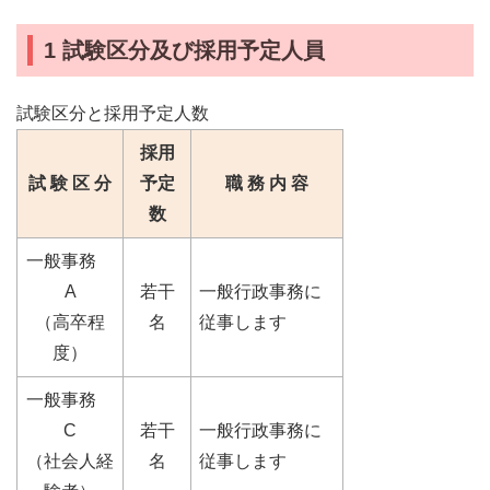
1 試験区分及び採用予定人員
試験区分と採用予定人数
採用
試 験 区 分
予定
職 務 内 容
数
一般事務
A
若干
一般行政事務に
（高卒程
名
従事します
度）
一般事務
C
若干
一般行政事務に
（社会人経
名
従事します