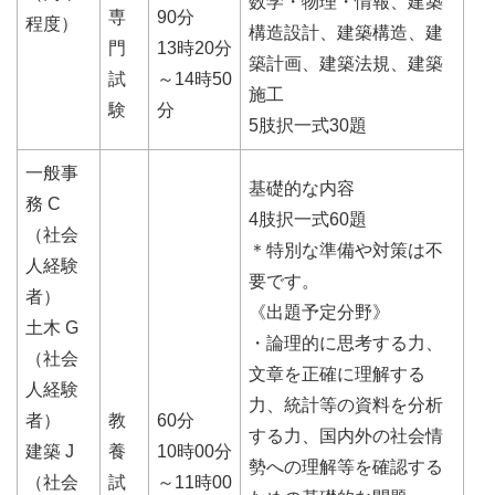
数学・物理・情報、建築
専
90分
程度）
構造設計、建築構造、建
門
13時20分
築計画、建築法規、建築
試
～14時50
施工
験
分
5肢択一式30題
一般事
基礎的な内容
務 C
4肢択一式60題
（社会
＊特別な準備や対策は不
人経験
要です。
者）
《出題予定分野》
土木 G
・論理的に思考する力、
（社会
文章を正確に理解する
人経験
力、統計等の資料を分析
者）
教
60分
する力、国内外の社会情
建築 J
養
10時00分
勢への理解等を確認する
（社会
試
～11時00