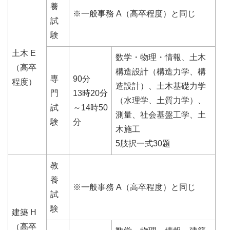
養
※一般事務 A（高卒程度）と同じ
試
験
土木 E
数学・物理・情報、土木
（高卒
構造設計（構造力学、構
専
90分
程度）
造設計）、土木基礎力学
門
13時20分
（水理学、土質力学）、
試
～14時50
測量、社会基盤工学、土
験
分
木施工
5肢択一式30題
教
養
※一般事務 A（高卒程度）と同じ
試
験
建築 H
（高卒