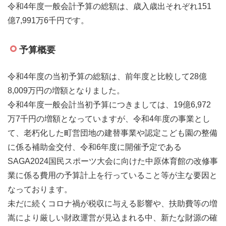
令和4年度一般会計予算の総額は、歳入歳出それぞれ151
億7,991万6千円です。
予算概要
令和4年度の当初予算の総額は、前年度と比較して28億
8,009万円の増額となりました。
令和4年度一般会計当初予算につきましては、19億6,972
万7千円の増額となっていますが、令和4年度の事業とし
て、老朽化した町営団地の建替事業や認定こども園の整備
に係る補助金交付、令和6年度に開催予定である
SAGA2024国民スポーツ大会に向けた中原体育館の改修事
業に係る費用の予算計上を行っていること等が主な要因と
なっております。
未だに続くコロナ禍が税収に与える影響や、扶助費等の増
嵩により厳しい財政運営が見込まれる中、新たな財源の確