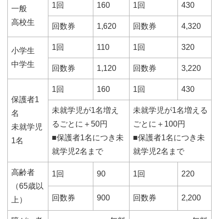
1回
160
1回
430
一般
高校生
回数券
1,620
回数券
4,320
1回
110
1回
320
小学生
中学生
回数券
1,120
回数券
3,220
1回
160
1回
430
保護者1
未就学児が1名増え
未就学児が1名増える
名
るごとに＋50円
ごとに＋100円
未就学児
■保護者1名につき未
■保護者1名につき未
1名
就学児2名まで
就学児2名まで
高齢者
1回
90
1回
220
（65歳以
回数券
900
回数券
2,200
上）