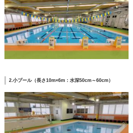
2.小プール（長さ10m×6m：水深50cm～60cm）