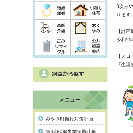
3次み
ります
【計画
令和5
【スロ
『生涯
メニュー
みやき町自殺対策計画
第3期保健事業実施計画