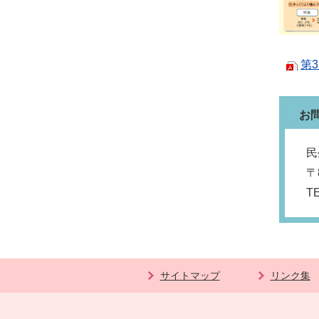
第
お
民
〒
T
サイトマップ
リンク集