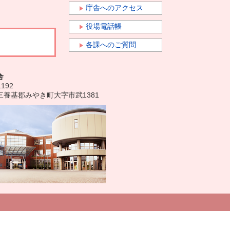
庁舎へのアクセス
役場電話帳
各課へのご質問
舎
1192
三養基郡みやき町大字市武1381