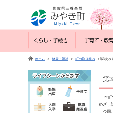
ホーム
>
健康・福祉
>
町の取り組み
>第3次み
第
本町で
めざし
今回、