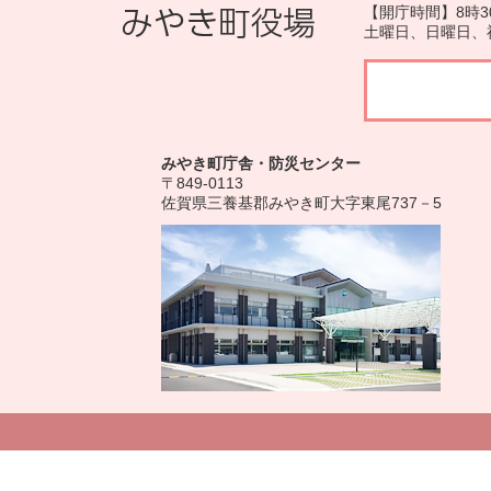
【開庁時間】8時3
土曜日、日曜日、
みやき町庁舎・防災センター
〒849-0113
佐賀県三養基郡みやき町大字東尾737－5