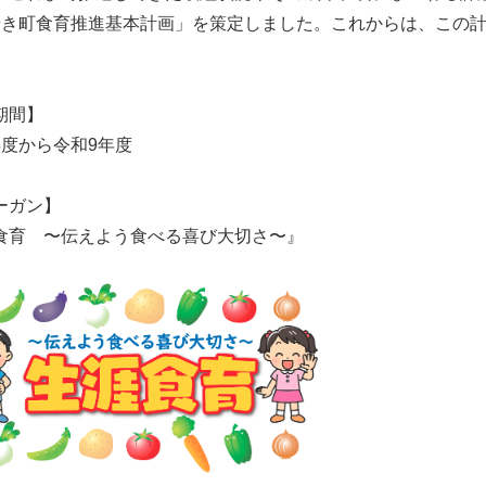
やき町食育推進基本計画」を策定しました。これからは、この
。
期間】
年度から令和9年度
ーガン】
食育 〜伝えよう食べる喜び大切さ〜』