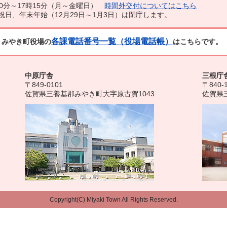
0分～17時15分（月～金曜日）
時間外交付についてはこちら
祝日、年末年始（12月29日～1月3日）は閉庁します。
各課電話番号一覧（役場電話帳）
みやき町役場の
はこちらです。
中原庁舎
三根庁
〒849-0101
〒840-
佐賀県三養基郡みやき町大字原古賀1043
佐賀県
Copyright(C) Miyaki Town All Rights Reserved.