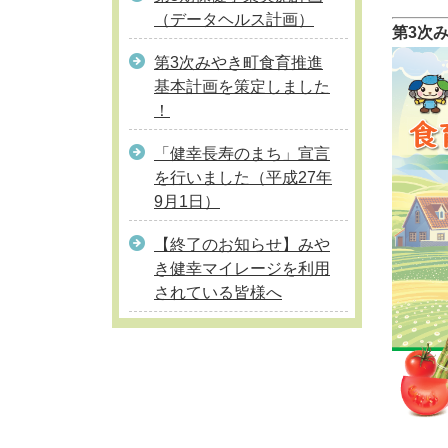
（データヘルス計画）
第3次
第3次みやき町食育推進
基本計画を策定しました
！
「健幸長寿のまち」宣言
を行いました（平成27年
9月1日）
【終了のお知らせ】みや
き健幸マイレージを利用
されている皆様へ