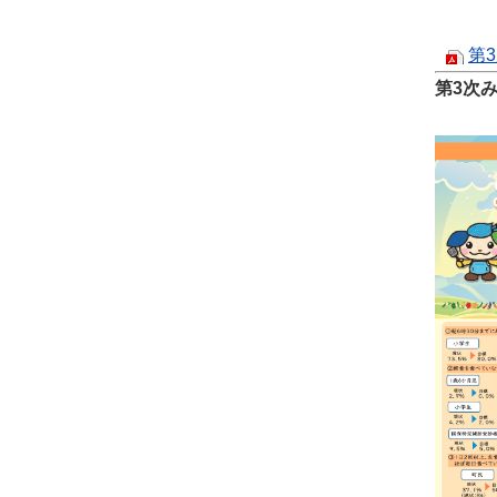
第
第3次