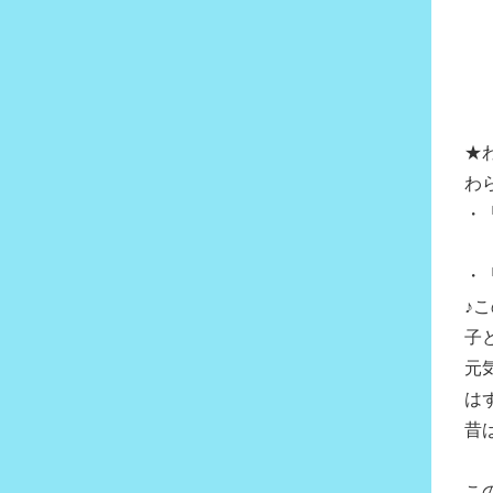
★
わ
・
・
♪
子
元
は
昔
こ