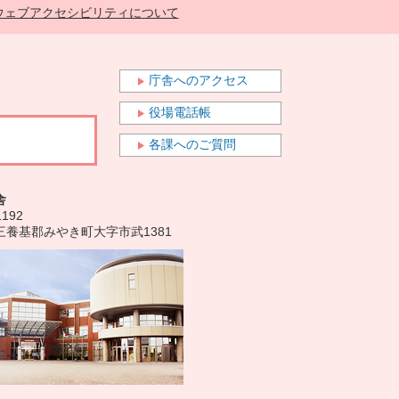
ウェブアクセシビリティについて
庁舎へのアクセス
役場電話帳
各課へのご質問
舎
1192
三養基郡みやき町大字市武1381