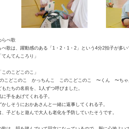
わらべ歌
らべ歌は、躍動感のある「1・2・1・2」という4分2拍子が多い
「てんてんころり」
「このこどこのこ」
このこどこのこ かっちんこ このこどこのこ 〜くん 〜ちゃ
どもたちの名前を、1人ずつ呼びました。
気に手をあげてくれる子。
ずかしそうにおかあさんと一緒に返事してくれる子。
は、子どもと遊んで大人も老化を予防していたそうです。
の歌は、韻を踏んでいて回文になっているので、脳に心地よい