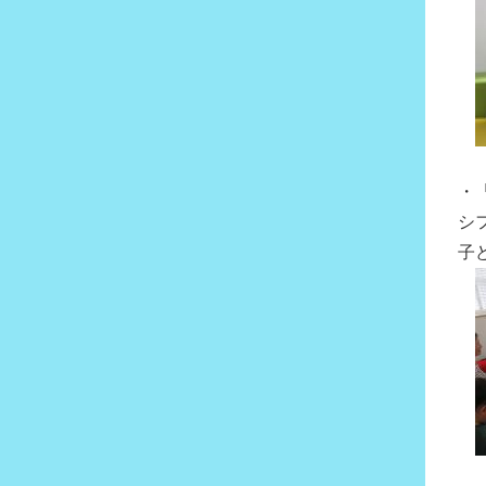
・
シ
子