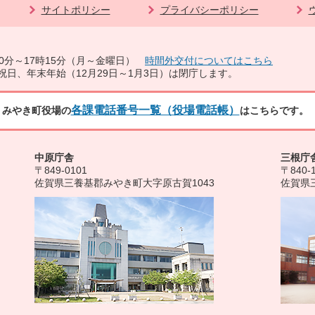
サイトポリシー
プライバシーポリシー
0分～17時15分（月～金曜日）
時間外交付についてはこちら
祝日、年末年始（12月29日～1月3日）は閉庁します。
各課電話番号一覧（役場電話帳）
みやき町役場の
はこちらです。
中原庁舎
三根庁
〒849-0101
〒840-
佐賀県三養基郡みやき町大字原古賀1043
佐賀県