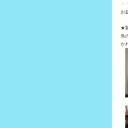
・
お
★
魚
か