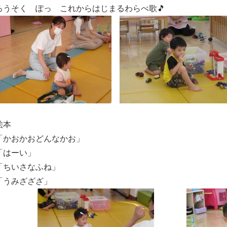
ろうそく ぽっ これからはじまるわらべ歌🎵
絵本
「かおかおどんなかお」
「はーい」
「ちいさなふね」
「うみざざざ」