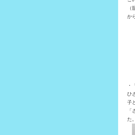
（
か
・
ひ
子
「
た