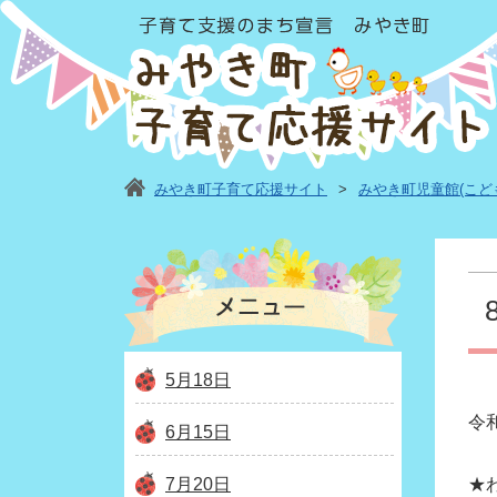
みやき町子育て応援サイト
>
みやき町児童館(こど
5月18日
令
6月15日
7月20日
★