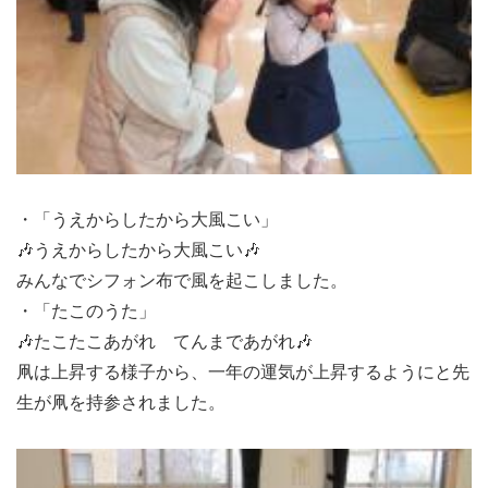
・「うえからしたから大風こい」
🎶うえからしたから大風こい🎶
みんなでシフォン布で風を起こしました。
・「たこのうた」
🎶たこたこあがれ てんまであがれ🎶
凧は上昇する様子から、一年の運気が上昇するようにと先
生が凧を持参されました。