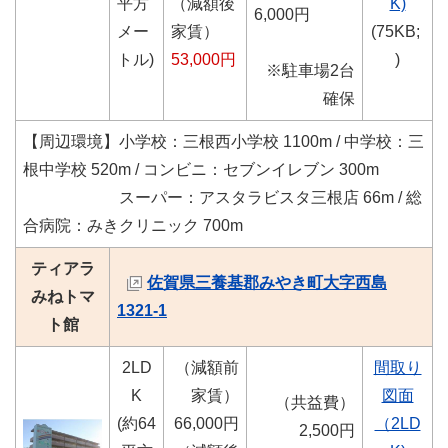
平方
（減額後
K)
6,000円
メー
家賃）
(75KB;
トル)
53,000円
)
※駐車場2台
確保
【周辺環境】
小学校：三根西小学校 1100m / 中学校：三
根中学校 520m / コンビニ：セブンイレブン 300m
スーパー：アスタラビスタ三根店 66m / 総
合病院：みきクリニック 700m
ティアラ
佐賀県三養基郡みやき町大字西島
みねトマ
1321-1
ト館
2LD
（減額前
間取り
K
家賃）
図面
（共益費）
(約64
66,000円
（2LD
2,500円