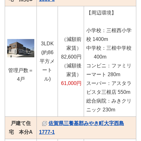
【周辺環境】
小学校：三根西小学
（減額前
校 1400m
3LDK
家賃）
中学校：三根中学校
(約86
82,600円
400m
平方メ
（減額後
コンビニ：ファミリ
ート
管理戸数＝
家賃）
ーマート 280m
ル)
4戸
61,000円
スーパー：アスタラ
ビスタ三根店 550m
総合病院：みきクリ
ニック 230m
戸建て住
佐賀県三養基郡みやき町大字西島
宅 本分A
1777-1