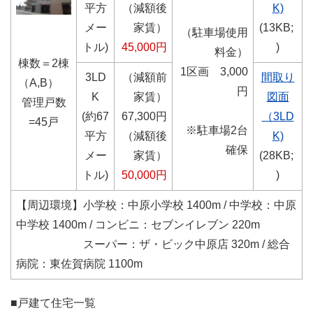
平方
（減額後
K)
メー
家賃）
(13KB;
（駐車場使用
トル)
45,000円
)
料金）
棟数＝2棟
1区画 3,000
3LD
（減額前
間取り
（A,B）
円
K
家賃）
図面
管理戸数
(約67
67,300円
（3LD
=45戸
※駐車場2台
平方
（減額後
K)
確保
メー
家賃）
(28KB;
トル)
50,000円
)
【周辺環境】
小学校：中原小学校 1400m / 中学校：中原
中学校 1400m / コンビニ：セブンイレブン 220m
スーパー：ザ・ビック中原店 320m / 総合
病院：東佐賀病院 1100m
■戸建て住宅一覧