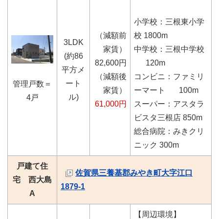
小学校：三根東小学
（減額前
校 1800m
3LDK
家賃）
中学校：三根中学校
(約86
82,600円
120m
平方メ
（減額後
コンビニ：ファミリ
ート
管理戸数＝
家賃）
ーマート 100m
ル)
4戸
61,000円
スーパー：アスタラ
ビスタ三根店 850m
総合病院：みきクリ
ニック 300m
戸建て住
佐賀県三養基郡みやき町大字江口
宅 西大島
1879-1
A
【周辺環境】