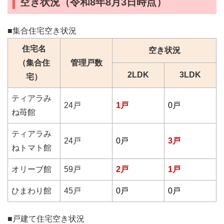
空き状況（令和8年8月3日時点）
■集合住宅空き状況
住宅名
空き状況
（集合住
管理戸数
2LDK
3LDK
宅）
ティアラみ
24戸
1戸
0戸
ね苺館
ティアラみ
24戸
0戸
3戸
ねトマト館
オリーブ館
59戸
2戸
1
戸
ひまわり館
45戸
0戸
0戸
■戸建て住宅空き状況