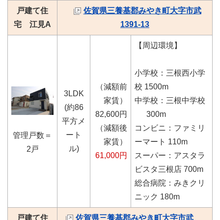
戸建て住
佐賀県三養基郡みやき町大字市武
宅 江見A
1391-13
【周辺環境】
小学校：三根西小学
（減額前
校 1500m
3LDK
家賃）
中学校：三根中学校
(約86
82,600円
300m
平方メ
（減額後
コンビニ：ファミリ
ート
管理戸数＝
家賃）
ーマート 110m
ル)
2戸
61,000円
スーパー：アスタラ
ビスタ三根店 700m
総合病院：みきクリ
ニック 180m
戸建て住
佐賀県三養基郡みやき町大字市武