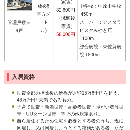
家賃）
(約86
中学校：中原中学校
82,600円
平方メ
450m
（減額後
ート
スーパー：アスタラ
管理戸数＝
家賃）
ル)
ビスタみやき店
9戸
58,000円
1100m
総合病院：東佐賀病
院 1800m
入居資格
世帯全部の控除後の所得が月額15万8千円を超え、
48万7千円未満であるもの。
子育て世帯・新婚世帯・高齢者世帯・障がい者等世
帯・UIJターン世帯 等その他規定あり。
自ら居住するため住宅を必要とする者のうち、現に
同居し、又は同居しようとする親族がある者。ただ