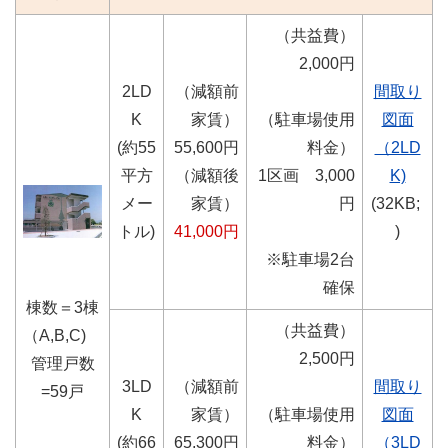
（共益費）
2,000円
2LD
（減額前
間取り
K
家賃）
（駐車場使用
図面
(約55
55,600円
料金）
（2LD
平方
（減額後
1区画 3,000
K)
メー
家賃）
円
(32KB;
トル)
41,000円
)
※駐車場2台
確保
棟数＝3棟
（共益費）
（A,B,C)
2,500円
管理戸数
3LD
（減額前
間取り
=59戸
K
家賃）
（駐車場使用
図面
(約66
65,300円
料金）
（3LD