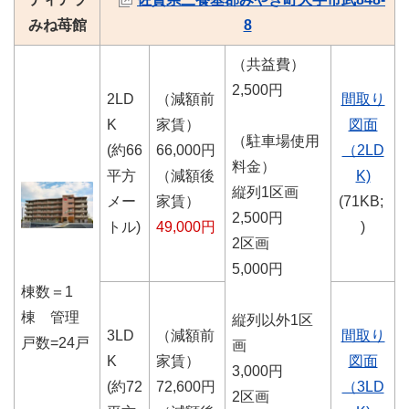
みね苺館
8
（共益費）
2,500円
2LD
（減額前
間取り
K
家賃）
図面
（駐車場使用
(約66
66,000円
（2LD
料金）
平方
（減額後
K)
縦列1区画
メー
家賃）
(71KB;
2,500円
トル)
49,000円
)
2区画
5,000円
棟数＝1
棟 管理
縦列以外1区
3LD
（減額前
間取り
戸数=24戸
画
K
家賃）
図面
3,000円
(約72
72,600円
（3LD
2区画