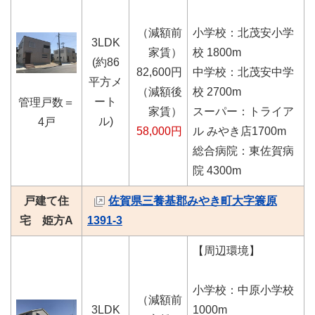
（減額前
小学校：北茂安小学
3LDK
家賃）
校 1800m
(約86
82,600円
中学校：北茂安中学
平方メ
（減額後
校 2700m
ート
管理戸数＝
家賃）
スーパー：トライア
ル)
4戸
58,000円
ル みやき店1700m
総合病院：東佐賀病
院 4300m
戸建て住
佐賀県三養基郡みやき町大字簑原
宅 姫方A
1391-3
【周辺環境】
小学校：中原小学校
（減額前
3LDK
1000m