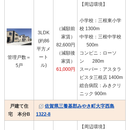
【周辺環境】
小学校：三根東小学
（減額前
校 1300m
3LDK
家賃）
中学校：三根中学校
(約86
82,600円
500m
平方メ
（減額後
コンビニ：ローソ
ート
管理戸数＝
家賃）
ン 280m
ル)
5戸
61,000円
スーパー：アスタラ
ビスタ三根店 1400m
総合病院：みきクリ
ニック 900m
戸建て住
佐賀県三養基郡みやき町大字西島
宅 本分B
1322-8
【周辺環境】