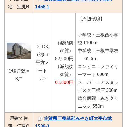
宅 江見B
1458-1
【周辺環境】
小学校：三根西小学
（減額前
校 1100m
3LDK
家賃）
中学校：三根中学校
(約86
82,600円
650m
平方メ
（減額後
コンビニ：ファミリ
ート
管理戸数＝
家賃）
ーマート 600m
ル)
3戸
61,000円
スーパー：アスタラ
ビスタ三根店 300m
総合病院：みきクリ
ニック 550m
戸建て住
佐賀県三養基郡みやき町大字市武
宅 江見C
1539-3