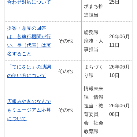
合わせ対応について
25日
ポまち推
進担当
提案・意見の回答
総務課
は、各執行機関が行
26年06月
その他
庶務・人
い、長（代表）は署
11日
事担当
名すること
「てにをは」の助詞
まちづく
26年06月
その他
の使い方について
り課
10日
情報未来
課 情報
広報みやきのなんで
担当・教
26年06月
もミュージアム応募
その他
育委員
08日
について
会 社会
教育課