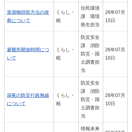
住民環境
資源物回収方法の改
くらし・
26年07月
課 環境
善について
税
15日
衛生担当
防災安全
課 消防
避難所開放時間につ
くらし・
26年07月
防災・国
いて
税
10日
土調査担
当
防災安全
課 消防
深夜の防災行政無線
くらし・
26年07月
防災・国
について
税
10日
土調査担
当
情報未来