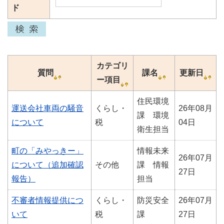
ド
カテゴリ
質問
課名
更新日
ー項目
住民環境
運送会社車両の騒音
くらし・
26年08月
課 環境
について
税
04日
衛生担当
町の「みやっきー」
情報未来
26年07月
について（追加確認
その他
課 情報
27日
報告）
担当
不審者情報提供につ
くらし・
防災安全
26年07月
いて
税
課
27日