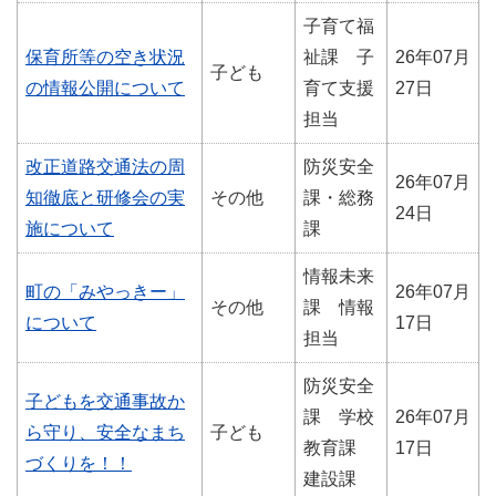
子育て福
保育所等の空き状況
祉課 子
26年07月
子ども
の情報公開について
育て支援
27日
担当
改正道路交通法の周
防災安全
26年07月
知徹底と研修会の実
その他
課・総務
24日
施について
課
情報未来
町の「みやっきー」
26年07月
その他
課 情報
について
17日
担当
防災安全
子どもを交通事故か
課 学校
26年07月
ら守り、安全なまち
子ども
教育課
17日
づくりを！！
建設課