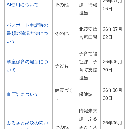
26年07月
AI使用について
その他
課 情報
06日
担当
パスポート申請時の
北茂安総
26年07月
書類の確認方法につ
その他
合窓口課
02日
いて
子育て福
学童保育の場所につ
祉課 子
26年06月
子ども
いて
育て支援
30日
担当
健康づく
26年06月
血圧計について
保健課
り
30日
情報未来
課 ふる
ふるさと納税の問い
26年06月
その他
さと・ス