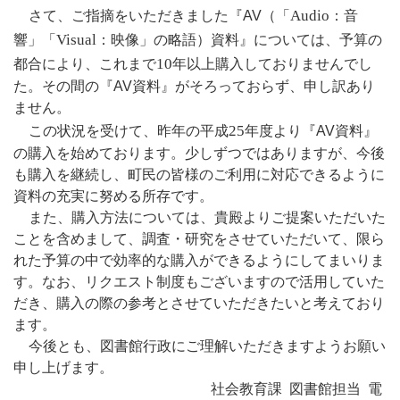
Audio
さて、ご指摘をいただきました『AV（「
：音
Visual
響」「
：映像」の略語）資料』については、予算の
10
都合により、これまで
年以上購入しておりませんでし
た。その間の『AV資料』がそろっておらず、申し訳あり
ません。
25
この状況を受けて、昨年の平成
年度より『AV資料』
の購入を始めております。少しずつではありますが、今後
も購入を継続し、町民の皆様のご利用に対応できるように
資料の充実に努める所存です。
また、購入方法については、貴殿よりご提案いただいた
ことを含めまして、調査・研究をさせていただいて、限ら
れた予算の中で効率的な購入ができるようにしてまいりま
す。なお、リクエスト制度もございますので活用していた
だき、購入の際の参考とさせていただきたいと考えており
ます。
今後とも、図書館行政にご理解いただきますようお願い
申し上げます。
社会教育課 図書館担当 電