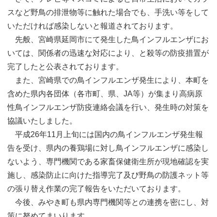
スなど野鳥の排泄物等に触れた場合でも、手洗い等をして
いただければ感染しないと報道されております。
先般、宮崎県延岡市にて発生した鳥インフルエンザにお
いては、関係者の迅速な対応により、と殺等の防疫措置が
完了したと公表されております。
また、宮崎県での鳥インフルエンザ発生により、本町を
含めた県内各団体（各市町、県、JA等）が集まり高病原
性鳥インフルエンザ防疫連絡会議を行い、発生時の対策を
協議いたしました。
平成26年11月上旬には国内の鳥インフルエンザ発生報
告を受け、県内の養鶏場に対し鳥インフルエンザに感染し
ないよう、専門機関である家畜保健衛生所が現地確認を実
施し、感染防止に向けた指導完了及び野鳥の防護ネット等
の張り替え作業の完了報告をいただいております。
今後、みやき町も県内専門機関等との連携を密にし、対
策に努めてまいります。