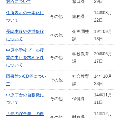
対応について
窓口課
29日
住所表示の一本化に
14年08月
その他
総務課
ついて
22日
長崎本線や佐世保線
企画調整
19年09月
その他
について
課
13日
中原小学校プール授
学校教育
20年06月
業の中止を求める件
その他
課
17日
について
図書館のCD等につい
社会教育
14年10月
その他
て
課
23日
中原庁舎の自販機に
14年11月
その他
保健課
ついて
11日
「夢の貯金箱」の自
14年12月
その他
財政課