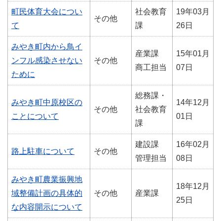
町民体育大会につい
社会教育
19年03月
その他
て
課
26日
みやき町内から鳥イ
産業課
15年01月
ンフル感染させない
その他
商工担当
07日
ために
総務課・
みやき町中原校区の
14年12月
その他
社会教育
ことについて
01日
課
建設課
16年02月
路上駐車について
その他
管理担当
08日
みやき町農業振興地
18年12月
域整備計画の具体的
その他
産業課
25日
な内容開示について