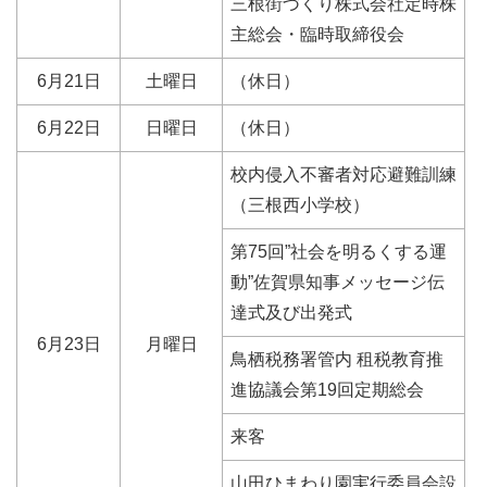
三根街づくり株式会社定時株
主総会・臨時取締役会
6月21日
土曜日
（休日）
6月22日
日曜日
（休日）
校内侵入不審者対応避難訓練
（三根西小学校）
第75回”社会を明るくする運
動”佐賀県知事メッセージ伝
達式及び出発式
6月23日
月曜日
鳥栖税務署管内 租税教育推
進協議会第19回定期総会
来客
山田ひまわり園実行委員会設