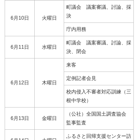
町議会 議案審議、討論、採
決
6月10日
火曜日
庁内用務
町議会 議案審議、討論、採
6月11日
水曜日
決、閉会
来客
定例記者会見
6月12日
木曜日
校内侵入不審者対応訓練（三
根中学校）
（公社）全国国土調査協会
6月13日
金曜日
監事監査
ふるさと回帰支援センター訪