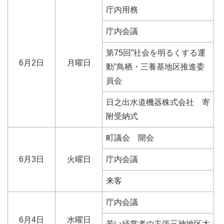
庁内用務
庁内会議
第75回”社会を明るくする運
6月2日
月曜日
動”鳥栖・三養基地区推進委
員会
日之出水道機器株式会社 寄
附受納式
町議会 開会
6月3日
火曜日
庁内会議
来客
庁内会議
6月4日
水曜日
若い経営者の主張三神地区大