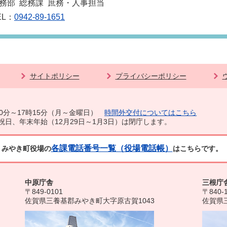
務部 総務課 庶務・人事担当
EL：
0942-89-1651
サイトポリシー
プライバシーポリシー
0分～17時15分（月～金曜日）
時間外交付についてはこちら
祝日、年末年始（12月29日～1月3日）は閉庁します。
各課電話番号一覧（役場電話帳）
みやき町役場の
はこちらです。
中原庁舎
三根庁
〒849-0101
〒840-
佐賀県三養基郡みやき町大字原古賀1043
佐賀県