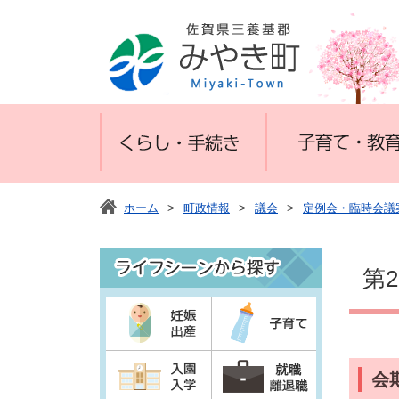
ホーム
>
町政情報
>
議会
>
定例会・臨時会議
第
会