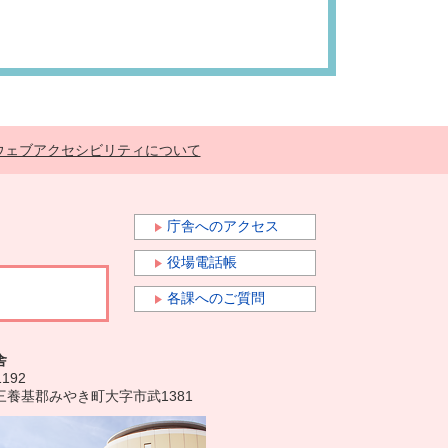
ウェブアクセシビリティについて
庁舎へのアクセス
役場電話帳
各課へのご質問
舎
1192
三養基郡みやき町大字市武1381