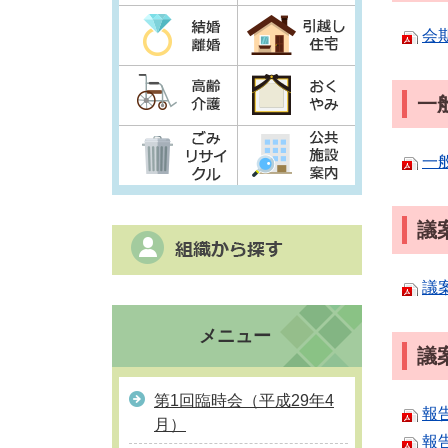
会
一
一
議
議
メニュー
議
第1回臨時会（平成29年4
報
月）
報