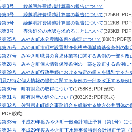
告第3号 繰越明許費繰越計算書の報告について
告第4号 繰越明許費繰越計算書の報告について
(125KB; PD
告第5号 繰越明許費繰越計算書の報告について
(112KB; PD
認第3号 専決処分の承認を求めることについて
(393KB; PD
案第25号 みやき町本分農園条例の制定について
(80KB; PDF
案第26号 みやき町市町村設置型浄化槽整備減債基金条例の制
案第27号 みやき町職員の育児休業等に関する条例の一部を改
案第28号 みやき町個人情報保護条例の一部を改正する条例に
案第29号 みやき町行政手続における特定の個人を識別するた
用及び特定個人情報の提供に関する条例の一部を改正する条例
案第30号 町有財産の取得について
(1758KB; PDF形式)
案第31号 町有財産の処分について
(3031KB; PDF形式)
案第32号 佐賀県市町総合事務組合を組織する地方公共団体の
B; PDF形式)
案第33号 平成29年度みやき町一般会計補正予算（第1号）に
案第34号 平成29年度みやき町下水道事業特別会計補正予算（