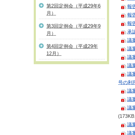
第2回定例会（平成29年6
報
月）
報
報
第3回定例会（平成29年9
承
月）
議
第4回定例会（平成29年
議
12月）
議
議
議
号の利
議
議
議
(173K
議
議