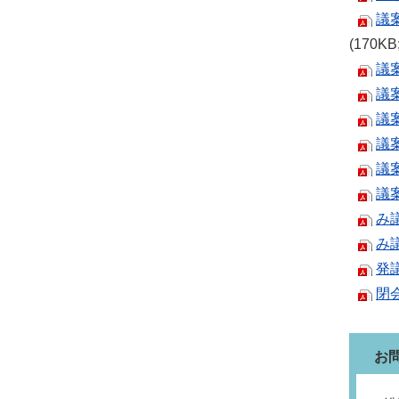
議
(170K
議
議
議
議
議
議
み
み
発
閉
お