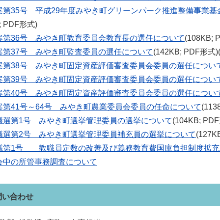
案第35号 平成29年度みやき町グリーンパーク推進整備事業基
B; PDF形式)
案第36号 みやき町教育委員会教育長の選任について
(108KB;
案第37号 みやき町監査委員の選任について
(142KB; PDF形式)
案第38号 みやき町固定資産評価審査委員会委員の選任につい
案第39号 みやき町固定資産評価審査委員会委員の選任につい
案第40号 みやき町固定資産評価審査委員会委員の選任につい
案第41号～64号 みやき町農業委員会委員の任命について
(113
議選第1号 みやき町選挙管理委員の選挙について
(104KB; PD
議選第2号 みやき町選挙管理委員補充員の選挙について
(127K
議第1号 教職員定数の改善及び義務教育費国庫負担制度拡充
会中の所管事務調査について
問い合わせ