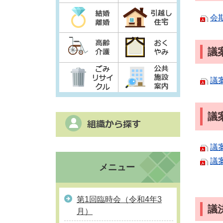
会
議
議
議
議
議
メニュー
第1回臨時会（令和4年3
議
月）