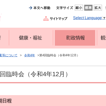
Select Language
案等について
>
令和4年
>第4回臨時会（令和4年12月）
4回臨時会（令和4年12月）
期日程