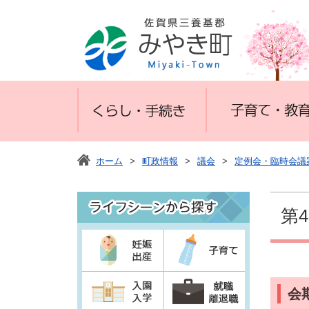
ホーム
>
町政情報
>
議会
>
定例会・臨時会議
第
会