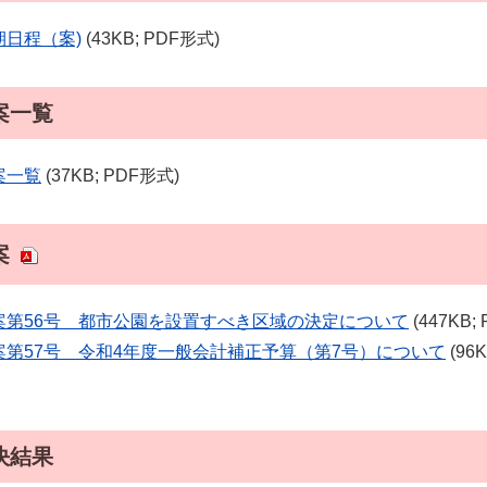
期日程（案)
(43KB; PDF形式)
案一覧
案一覧
(37KB; PDF形式)
案
案第56号 都市公園を設置すべき区域の決定について
(447KB;
案第57号 令和4年度一般会計補正予算（第7号）について
(96
決結果