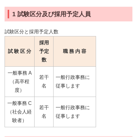
1 試験区分及び採用予定人員
試験区分と採用予定人数
採用
試 験 区 分
予定
職 務 内 容
数
一般事務 A
若干
一般行政事務に
（高卒程
名
従事します
度）
一般事務 C
若干
一般行政事務に
（社会人経
名
従事します
験者）