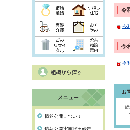
令
令
令
令
お
メニュー
総
T
情報公開について
情報公開実施状況報告