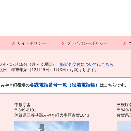
サイトポリシー
プライバシーポリシー
0分～17時15分（月～金曜日）
時間外交付についてはこちら
祝日、年末年始（12月29日～1月3日）は閉庁します。
各課電話番号一覧（役場電話帳）
みやき町役場の
はこちらです。
中原庁舎
三根庁
〒849-0101
〒840-
佐賀県三養基郡みやき町大字原古賀1043
佐賀県