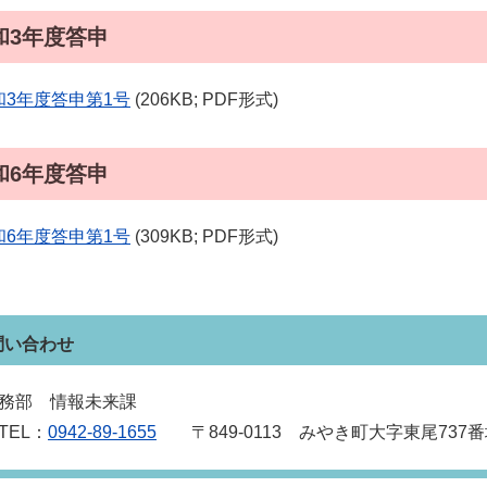
和3年度答申
和3年度答申第1号
(206KB; PDF形式)
和6年度答申
和6年度答申第1号
(309KB; PDF形式)
問い合わせ
務部 情報未来課
EL：
0942‐89‐1655
〒849‐0113 みやき町大字東尾737番