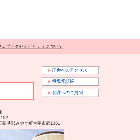
ウェブアクセシビリティについて
庁舎へのアクセス
役場電話帳
各課へのご質問
舎
1192
三養基郡みやき町大字市武1381