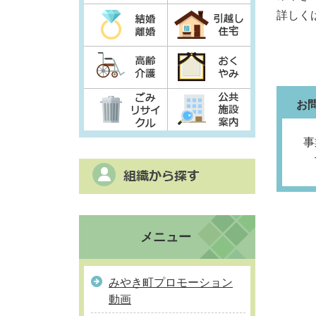
詳しく
お
事
T
メニュー
みやき町プロモーション
動画