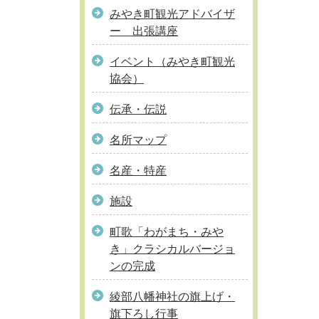
みやき町観光アドバイザ
ー 出張講座
イベント（みやき町観光
協会）
伝承・伝説
名所マップ
名産・特産
施設
町歌「わがまち・みや
き」クラシカルバージョ
ンの完成
綾部八幡神社の旗上げ・
旗下ろし行事