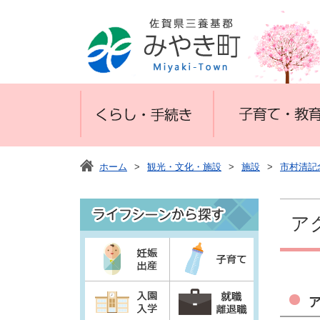
ホーム
>
観光・文化・施設
>
施設
>
市村清記
ア