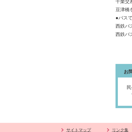
千栗交
豆津橋
●バス
西鉄バス
西鉄バ
お
民
T
サイトマップ
リンク集