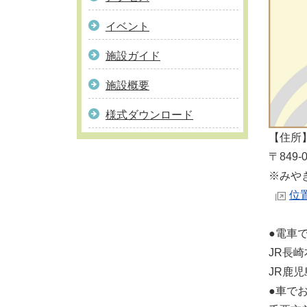
イベント
施設ガイド
施設概要
様式ダウンロード
【住所
〒849
※みや
位
●電車
JR長崎
JR鹿児
●車で