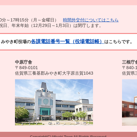
0分～17時15分（月～金曜日）
時間外交付についてはこちら
祝日、年末年始（12月29日～1月3日）は閉庁します。
各課電話番号一覧（役場電話帳）
みやき町役場の
はこちらです。
中原庁舎
三根庁
〒849-0101
〒840-
佐賀県三養基郡みやき町大字原古賀1043
佐賀県