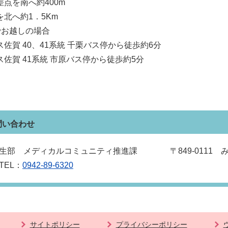
差点を南へ約400m
を北へ約1．5Km
でお越しの場合
佐賀 40、41系統 千栗バス停から徒歩約6分
ス佐賀 41系統 市原バス停から徒歩約5分
問い合わせ
生部 メディカルコミュニティ推進課 〒849‐0111 みや
EL：
0942‐89‐6320
サイトポリシー
プライバシーポリシー