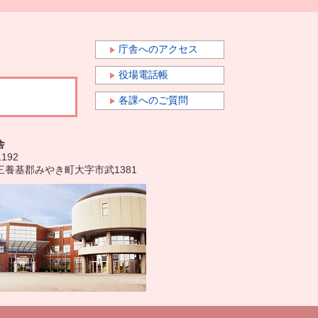
庁舎へのアクセス
役場電話帳
各課へのご質問
舎
1192
三養基郡みやき町大字市武1381