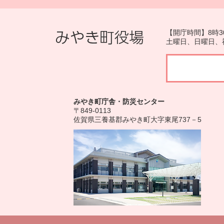
【開庁時間】8時3
土曜日、日曜日、
みやき町庁舎・防災センター
〒849-0113
佐賀県三養基郡みやき町大字東尾737－5