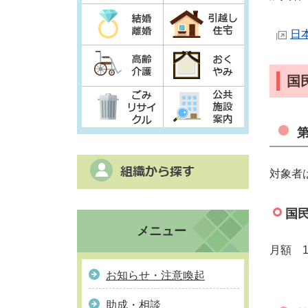
日
国
対象者
国
メニュー
月額 1
お知らせ・注意喚起
助成・相談