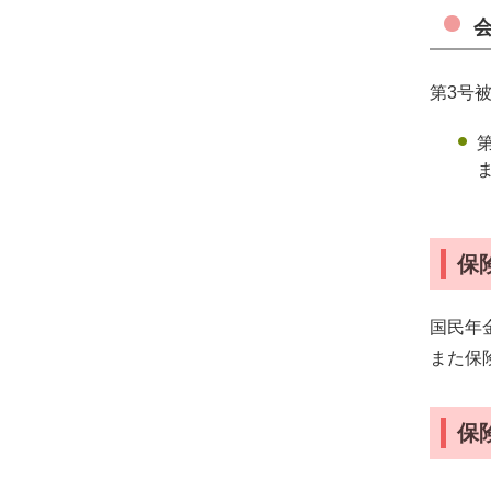
第3号
保
国民年
また保
保