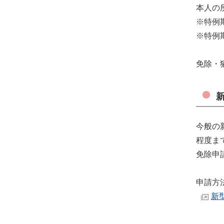
本人の
※特例
※特例
免除・
今般の
程度ま
免除申
申請方
新