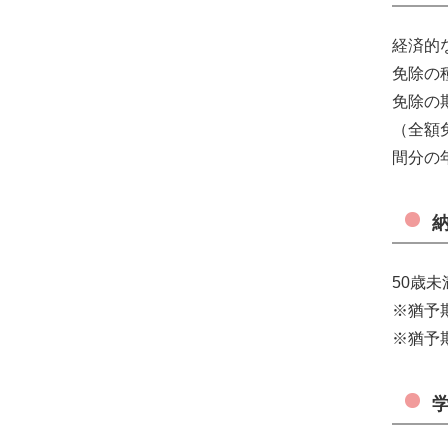
経済的
免除の
免除の
（全額
間分の
50歳
※猶予
※猶予