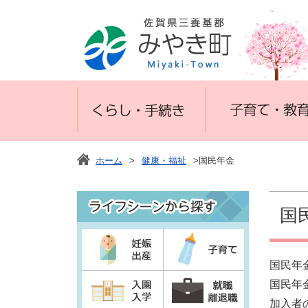
ホーム
>
健康・福祉
>国民年金
国
国民年
国民年
加入者