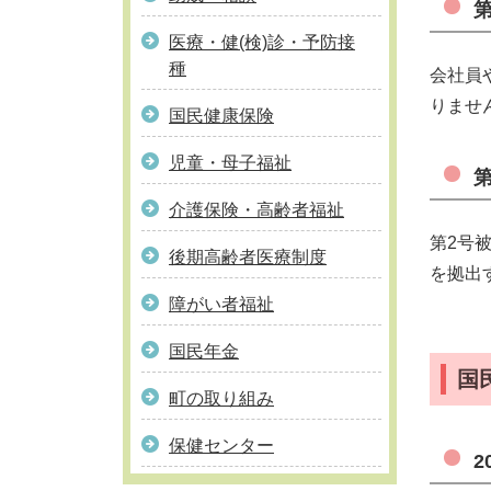
医療・健(検)診・予防接
種
会社員
りませ
国民健康保険
児童・母子福祉
介護保険・高齢者福祉
第2号
後期高齢者医療制度
を拠出
障がい者福祉
国民年金
国
町の取り組み
保健センター