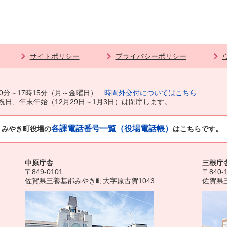
サイトポリシー
プライバシーポリシー
0分～17時15分（月～金曜日）
時間外交付についてはこちら
祝日、年末年始（12月29日～1月3日）は閉庁します。
各課電話番号一覧（役場電話帳）
みやき町役場の
はこちらです。
中原庁舎
三根庁
〒849-0101
〒840-
佐賀県三養基郡みやき町大字原古賀1043
佐賀県