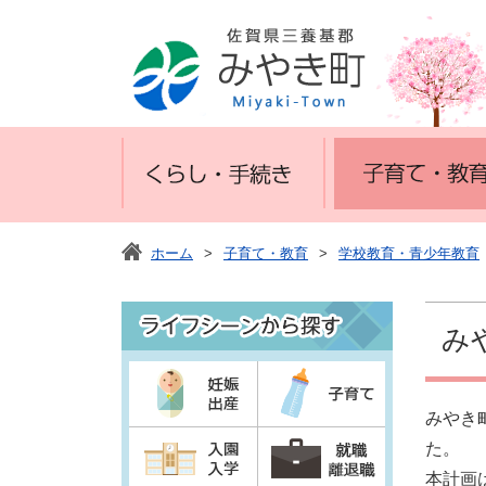
ホーム
>
子育て・教育
>
学校教育・青少年教育
み
みやき
た。
本計画