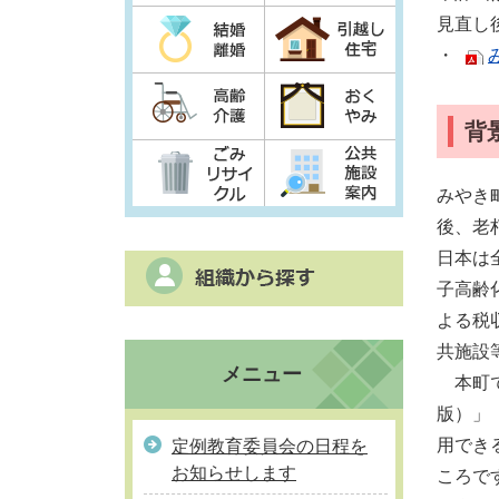
見直し
・
背
みやき
後、老
日本は
子高齢
よる税
共施設
メニュー
本町で
版）」
用でき
定例教育委員会の日程を
お知らせします
ころで