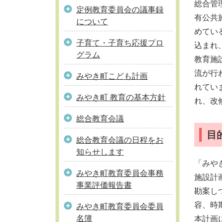
総合管
定例教育委員会の議事録
有公共
について
めてい
子育て・子育ち応援プロ
込まれ
グラム
教育施
流が行
みやき町こども計画
れてい
みやき町 教育の基本方針
れ、改
総合教育会議
目
総合教育会議の日程をお
知らせします
「みや
みやき町教育委員会事務
施設計
事業評価報告書
勘案し
容、時
みやき町教育委員会委員
名簿
本計画