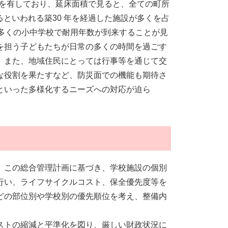
トルを有しており、延床面積で見ると、全ての町所
るといわれる築30 年を経過した施設が多くを占
多くの小中学校で耐用年数が到来することが見
を担う子どもたちが日常の多くの時間を過ごす
。また、地域住民にとっては行事等を通じて交
な役割を果たすなど、防災面での機能も期待さ
といった多様化するニーズへの対応が迫ら
、この総合管理計画に基づき、学校施設の個別
行い、ライフサイクルコスト、保全優先度等を
どの部位別や学校別の優先順位を考え、整備内
ストの縮減と平準化を図り、厳しい財政状況に