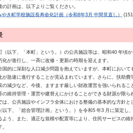
後の計画は、以下よりご覧ください。
みやき町学校施設長寿命化計画（令和8年3月 中間見直し）
(15
景
町（以下、「本町」という。）の公共施設等は、昭和40 年頃か
朽化が進行し、一斉に改修・更新の時期を迎えます。
全国的に深刻な人口減少問題を抱えていますが、本町において
化が急速に進行することが見込まれています。さらに、扶助費
収の減少など、今後、ますます厳しい財政運営を強いられるこ
等の維持管理・運営や建替えにかけることができる財源が限ら
は、公共施設やインフラ全体における整備の基本的な方針と
（以下、「総合管理計画」という。）を令和5 年3 月に策定
るよう、また、適正な規模や配置等により、住民サービスの維
す。