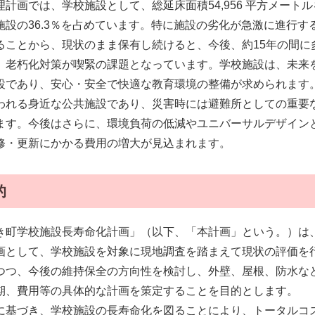
理計画では、学校施設として、総延床面積54,956 平方メー
施設の36.3％を占めています。特に施設の劣化が急激に進行す
ることから、現状のまま保有し続けると、今後、約15年の間に
、老朽化対策が喫緊の課題となっています。学校施設は、未来
設であり、安心・安全で快適な教育環境の整備が求められます
われる身近な公共施設であり、災害時には避難所としての重要
ます。今後はさらに、環境負荷の低減やユニバーサルデザイン
修・更新にかかる費用の増大が見込まれます。
的
き町学校施設長寿命化計画」（以下、「本計画」という。）は
画として、学校施設を対象に現地調査を踏まえて現状の評価を
つつ、今後の維持保全の方向性を検討し、外壁、屋根、防水な
期、費用等の具体的な計画を策定することを目的とします。
に基づき、学校施設の長寿命化を図ることにより、トータルコ