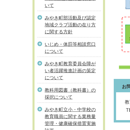
いて
みやき町部活動及び認定
地域クラブ活動の在り方
に関する方針
いじめ・体罰等相談窓口
について
みやき町教育委員会障が
い者活躍推進計画の策定
について
お
教科用図書（教科書）の
採択について
教
みやき町立小・中学校の
T
教育職員に関する業務量
管理・健康確保措置実施