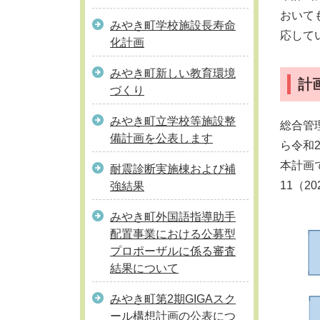
おいて
みやき町学校施設長寿命
応して
化計画
みやき町新しい教育環境
計
づくり
みやき町立学校等施設整
総合管
備計画を公表します
ら令和
本計画
耐震診断実施棟および補
11（2
強結果
みやき町外国語指導助手
配置事業における公募型
プロポーザルに係る審査
結果について
みやき町第2期GIGAスク
ール構想計画の公表につ