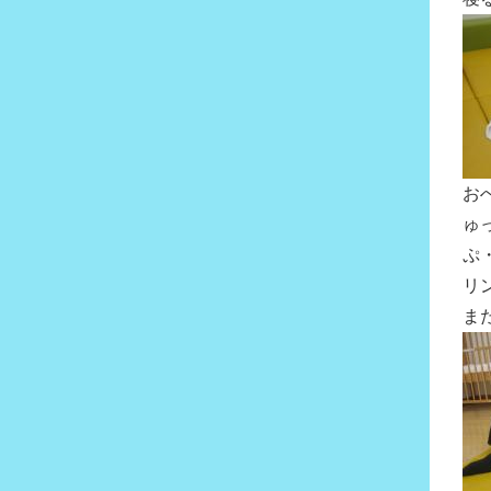
お
ゅ
ぷ
リ
ま