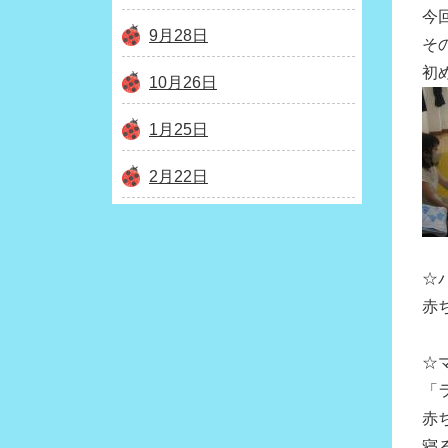
今
9月28日
そ
初
10月26日
1月25日
2月22日
☆
赤
☆
「
赤
寝