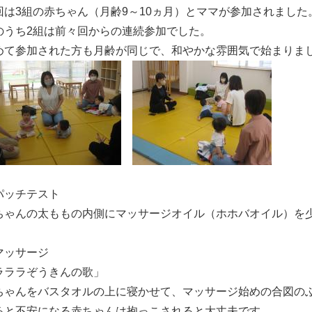
回は3組の赤ちゃん（月齢9～10ヵ月）とママが参加されました
のうち2組は前々回からの連続参加でした。
めて参加された方も月齢が同じで、和やかな雰囲気で始ま
パッチテスト
ちゃんの太ももの内側にマッサージオイル（ホホバオイル）を
マッサージ
ラララぞうきんの歌」
ちゃんをバスタオルの上に寝かせて、マッサージ始めの合図の
ると不安になる赤ちゃんは抱っこされると大丈夫です。