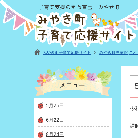
みやき町子育て応援サイト
>
みやき町児童館(こど
5月25日
令
6月22日
講
8月24日