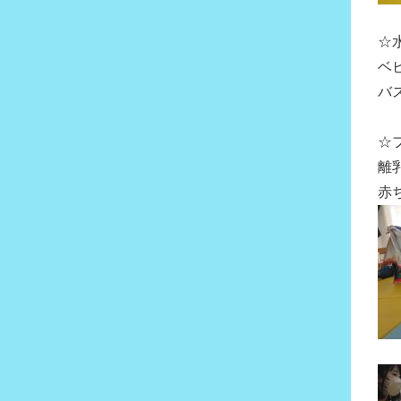
☆
ベ
バ
☆
離
赤