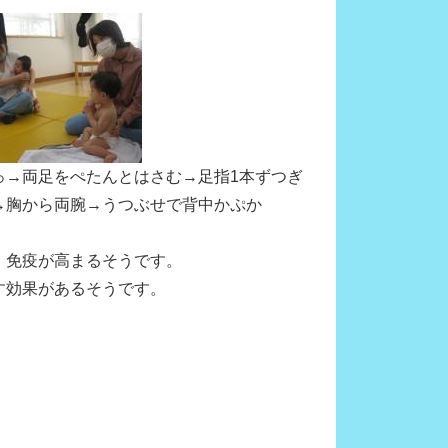
っ→両足をぺたんとはさむ→足指1本ずつぎ
→胸から両腕→うつぶせで背中かぷか
、免疫が高まるそうです。
す効果があるそうです。