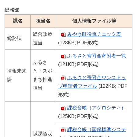
総務部
課名
担当名
個人情報ファイル簿
総合政策
みやき町役職チェック表
総務課
担当
(128KB; PDF形式)
ふるさと寄附金寄附者一覧
ふるさ
(121KB; PDF形式)
情報未来
と・スポ
ふるさと寄附金ワンストッ
課
まち推進
プ申請者ファイル
(122KB; PDF
担当
形式)
課税台帳（アクロシティ）
(125KB; PDF形式)
課税台帳（国保標準システ
賦課徴収