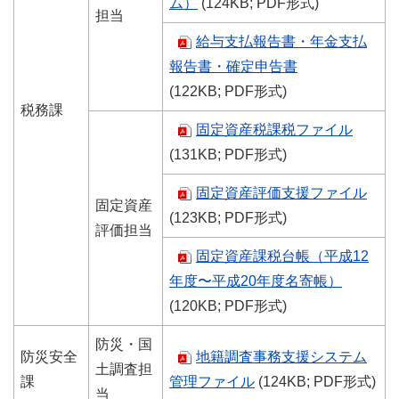
ム）
(124KB; PDF形式)
担当
給与支払報告書・年金支払
報告書・確定申告書
(122KB; PDF形式)
税務課
固定資産税課税ファイル
(131KB; PDF形式)
固定資産評価支援ファイル
固定資産
(123KB; PDF形式)
評価担当
固定資産課税台帳（平成12
年度〜平成20年度名寄帳）
(120KB; PDF形式)
防災・国
防災安全
地籍調査事務支援システム
土調査担
課
管理ファイル
(124KB; PDF形式)
当