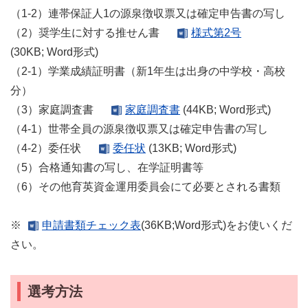
（1-2）連帯保証人1の源泉徴収票又は確定申告書の写し
（2）奨学生に対する推せん書
様式第2号
(30KB; Word形式)
（2-1）学業成績証明書（新1年生は出身の中学校・高校
分）
（3）家庭調査書
家庭調査書
(44KB; Word形式)
（4-1）世帯全員の源泉徴収票又は確定申告書の写し
（4-2）委任状
委任状
(13KB; Word形式)
（5）合格通知書の写し、在学証明書等
（6）その他育英資金運用委員会にて必要とされる書類
※
申請書類チェック表
(36KB;Word形式)をお使いくだ
さい。
選考方法