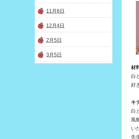
11月6日
12月4日
2月5日
3月5日
材
白
好
キ
白
風
い
先