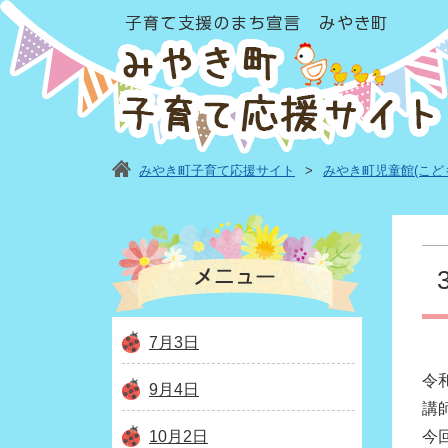
みやき町子育て応援サイト
>
みやき町児童館(こど
7月3日
令
9月4日
講
10月2日
今