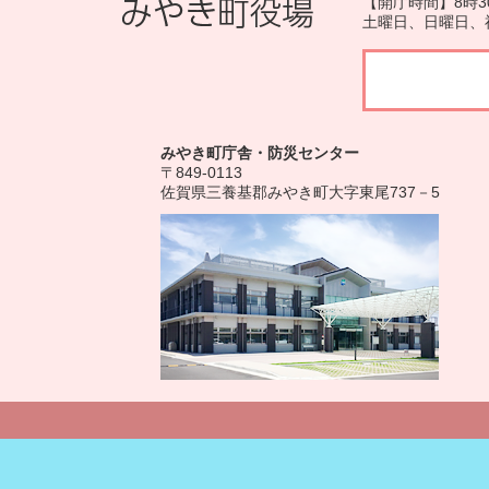
【開庁時間】8時3
土曜日、日曜日、
みやき町庁舎・防災センター
〒849-0113
佐賀県三養基郡みやき町大字東尾737－5