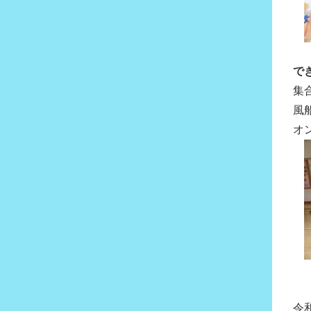
で
集
風
オ
令