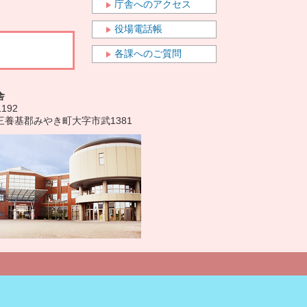
庁舎へのアクセス
役場電話帳
各課へのご質問
舎
1192
三養基郡みやき町大字市武1381