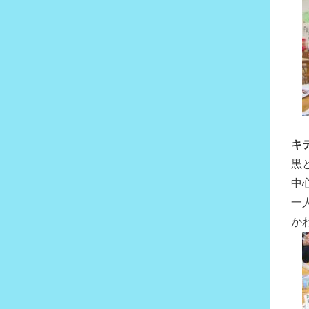
キ
黒
中
一
か