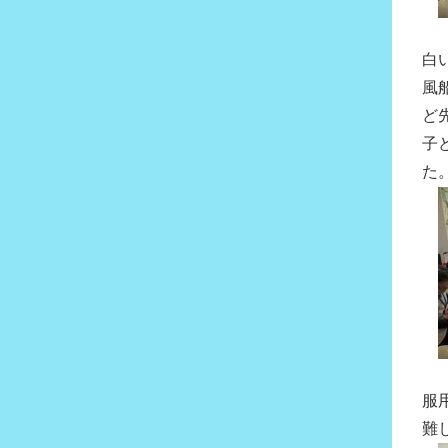
白
風
ど
子
た
服
難