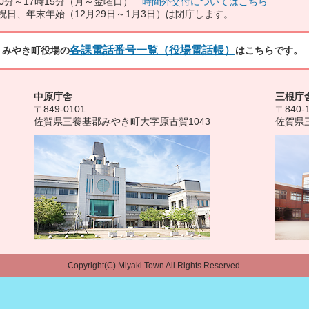
0分～17時15分（月～金曜日）
時間外交付についてはこちら
祝日、年末年始（12月29日～1月3日）は閉庁します。
各課電話番号一覧（役場電話帳）
みやき町役場の
はこちらです。
中原庁舎
三根庁
〒849-0101
〒840-
佐賀県三養基郡みやき町大字原古賀1043
佐賀県
Copyright(C) Miyaki Town All Rights Reserved.