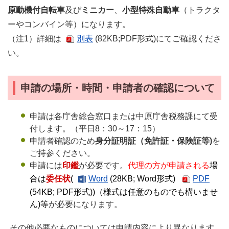
原動機付自転車
及び
ミニカー
、
小型特殊自動車
（トラクタ
ーやコンバイン等）になります。
（注1）詳細は
別表
(82KB;PDF形式)にてご確認くださ
い。
申請の場所・時間・申請者の確認について
申請は各庁舎総合窓口または中原庁舎税務課にて受
付します。（平日8：30～17：15）
申請者確認のため
身分証明証（免許証・保険証等)
を
ご持参ください。
申請には
印鑑
が必要です。
代理の方が申請される
場
合は
委任状
(
Word
(28KB; Word形式)
PDF
(54KB; PDF形式))（
様式は任意のものでも構いませ
ん)等
が必要になります。
その他必要なものについては申請内容により異なります