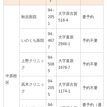
94−
大字原古賀
秋吉医院
205
要予約
518-4
1
94-
大字蓑原
いのくち医院
467
予約不要
2946-1
7
94-
上野クリニッ
大字蓑原
508
予約不要
ク
1676-7
5
中原校
94-
区
高木クリニッ
大字原古賀
205
予約不要
ク
1174-1
5
94-
要予約（通