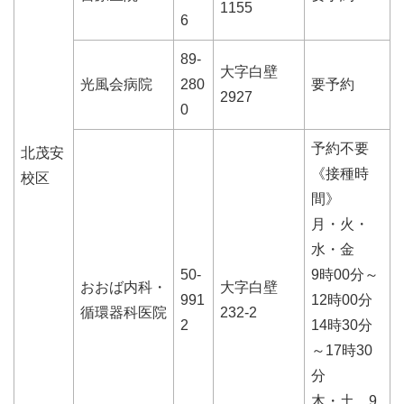
1155
6
89-
大字白壁
光風会病院
280
要予約
2927
0
予約不要
北茂安
《接種時
校区
間》
月・火・
水・金
50-
9時00分～
おおば内科・
大字白壁
991
12時00分
循環器科医院
232-2
2
14時30分
～17時30
分
木・土 9