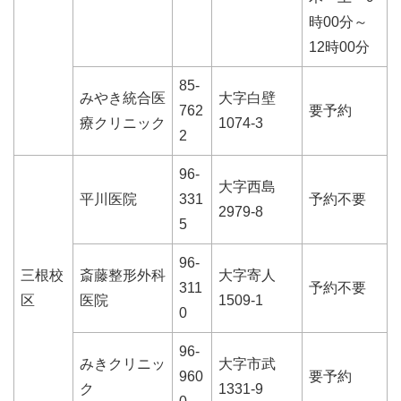
時00分～
12時00分
85-
みやき統合医
大字白壁
762
要予約
療クリニック
1074-3
2
96-
大字西島
平川医院
331
予約不要
2979-8
5
96-
三根校
斎藤整形外科
大字寄人
311
予約不要
区
医院
1509-1
0
96-
みきクリニッ
大字市武
960
要予約
ク
1331-9