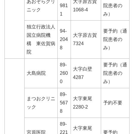
あおぞらクリ
大字原古賀
981
院患者の
ニック
1068-4
1
み）
独立行政法人
94-
要予約（通
国立病院機
大字原古賀
204
院患者の
構 東佐賀病
7324
8
み）
院
89-
要予約（通
大字白壁
大島病院
260
院患者の
4287
0
み）
89-
まつおクリニ
大字東尾
567
予約不要
ック
2280-2
8
89-
大字東尾
宮原医院
221
要予約