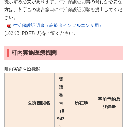
提示する必要があります。生活保護証明書の発行が必要な
方は、各庁舎の総合窓口に生活保護証明願を提出してくだ
さい。
生活保護証明書（高齢者インフルエンザ用）
(102KB; PDF形式)をご覧ください。
町内実施医療機関
町内実施医療機関
電
話
番
事前予約及
医療機関名
号
所在地
び備考
（0
942
）