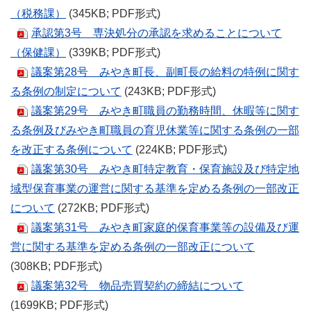
（税務課）
(345KB; PDF形式)
承認第3号 専決処分の承認を求めることについて
（保健課）
(339KB; PDF形式)
議案第28号 みやき町長、副町長の給料の特例に関す
る条例の制定について
(243KB; PDF形式)
議案第29号 みやき町職員の勤務時間、休暇等に関す
る条例及びみやき町職員の育児休業等に関する条例の一部
を改正する条例について
(224KB; PDF形式)
議案第30号 みやき町特定教育・保育施設及び特定地
域型保育事業の運営に関する基準を定める条例の一部改正
について
(272KB; PDF形式)
議案第31号 みやき町家庭的保育事業等の設備及び運
営に関する基準を定める条例の一部改正について
(308KB; PDF形式)
議案第32号 物品売買契約の締結について
(1699KB; PDF形式)