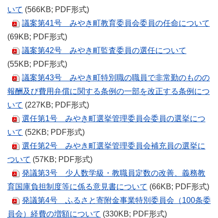
いて
(566KB; PDF形式)
議案第41号 みやき町教育委員会委員の任命について
(69KB; PDF形式)
議案第42号 みやき町監査委員の選任について
(55KB; PDF形式)
議案第43号 みやき町特別職の職員で非常勤のものの
報酬及び費用弁償に関する条例の一部を改正する条例につ
いて
(227KB; PDF形式)
選任第1号 みやき町選挙管理委員会委員の選挙につ
いて
(52KB; PDF形式)
選任第2号 みやき町選挙管理委員会補充員の選挙に
ついて
(57KB; PDF形式)
発議第3号 少人数学級・教職員定数の改善、義務教
育国庫負担制度等に係る意見書について
(66KB; PDF形式)
発議第4号 ふるさと寄附金事業特別委員会（100条委
員会）経費の増額について
(330KB; PDF形式)