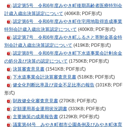
認定第5号 令和6年度みやき町後期高齢者医療特別会
計歳入歳出決算認定について
(406KB; PDF形式)
認定第6号 令和6年度みやき町住宅用地取得造成事業
特別会計歳入歳出決算認定について
(400KB; PDF形式)
認定第7号 令和6年度みやき町ふるさと寄附金基金特
別会計歳入歳出決算認定について
(419KB; PDF形式)
認定第8号 令和6年度みやき町下水道事業会計剰余金
の処分及び決算の認定について
(1750KB; PDF形式)
決算審査意見書
(1541KB; PDF形式)
下水道事業会計決算審査意見書
(518KB; PDF形式)
健全化判断比率及び資金不足比率の報告
(101KB; PDF
形式)
財政健全化審査意見書
(270KB; PDF形式)
定額運用基金運用状況調書
(333KB; PDF形式)
主要施策の成果報告書
(2129KB; PDF形式)
議案第44号 みやき町都市公園条例及びみやき町体育