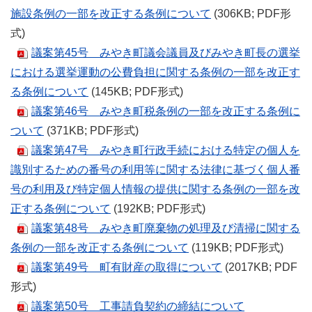
施設条例の一部を改正する条例について
(306KB; PDF形
式)
議案第45号 みやき町議会議員及びみやき町長の選挙
における選挙運動の公費負担に関する条例の一部を改正す
る条例について
(145KB; PDF形式)
議案第46号 みやき町税条例の一部を改正する条例に
ついて
(371KB; PDF形式)
議案第47号 みやき町行政手続における特定の個人を
識別するための番号の利用等に関する法律に基づく個人番
号の利用及び特定個人情報の提供に関する条例の一部を改
正する条例について
(192KB; PDF形式)
議案第48号 みやき町廃棄物の処理及び清掃に関する
条例の一部を改正する条例について
(119KB; PDF形式)
議案第49号 町有財産の取得について
(2017KB; PDF
形式)
議案第50号 工事請負契約の締結について