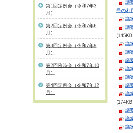
議
第1回定例会（令和7年3
号の利
月）
議
第2回定例会（令和7年6
議
月）
(145K
議
第3回定例会（令和7年9
議
月）
議
第2回臨時会（令和7年10
議
月）
議
第4回定例会（令和7年12
議
月）
議
(174K
議
議
議