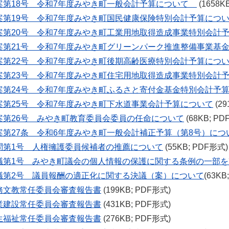
案第18号 令和7年度みやき町一般会計予算について
(1658K
案第19号 令和7年度みやき町国民健康保険特別会計予算に
案第20号 令和7年度みやき町工業用地取得造成事業特別会計
案第21号 令和7年度みやき町グリーンパーク推進整備事業基
案第22号 令和7年度みやき町後期高齢医療特別会計予算につ
案第23号 令和7年度みやき町住宅用地取得造成事業特別会計
案第24号 令和7年度みやき町ふるさと寄付金基金特別会計予
案第25号 令和7年度みやき町下水道事業会計予算について
(29
案第26号 みやき町教育委員会委員の任命について
(68KB; PD
案第27条 令和6年度みやき町一般会計補正予算（第8号）につ
問第1号 人権擁護委員候補者の推薦について
(55KB; PDF形式)
議第1号 みやき町議会の個人情報の保護に関する条例の一部
議第2号 議員報酬の適正化に関する決議（案）について
(63KB
務文教常任委員会審査報告書
(199KB; PDF形式)
業建設常任委員会審査報告書
(431KB; PDF形式)
生福祉常任委員会審査報告書
(276KB; PDF形式)