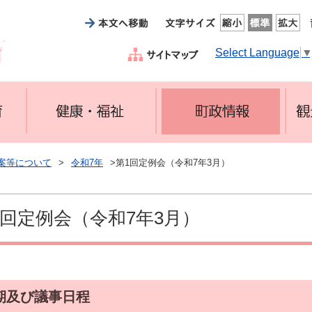
Select Language
案等について
>
令和7年
>第1回定例会（令和7年3月）
1回定例会（令和7年3月）
期及び議事日程