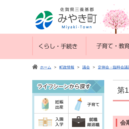
ホーム
>
町政情報
>
議会
>
定例会・臨時会議
第
会