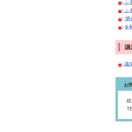
ふ
ふ
閉
令
議
議
お
総
T