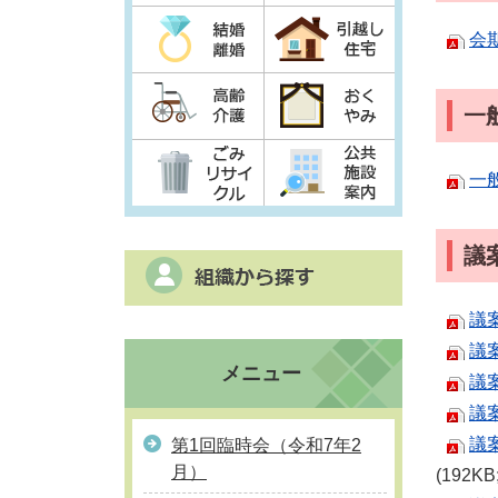
会
一
一
議
議
議
メニュー
議
議
議
第1回臨時会（令和7年2
月）
(192K