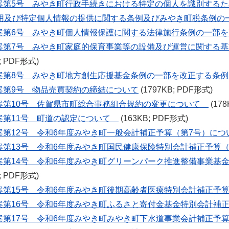
案第5号 みやき町行政手続きにおける特定の個人を識別する
用及び特定個人情報の提供に関する条例及びみやき町税条例の
案第6号 みやき町個人情報保護に関する法律施行条例の一部
案第7号 みやき町家庭的保育事業等の設備及び運営に関する
B; PDF形式)
案第8号 みやき町地方創生応援基金条例の一部を改正する条例
案第9号 物品売買契約の締結について
(1797KB; PDF形式)
案第10号 佐賀県市町総合事務組合規約の変更について
(178
案第11号 町道の認定について
(163KB; PDF形式)
案第12号 令和6年度みやき町一般会計補正予算（第7号）につ
案第13号 令和6年度みやき町国民健康保険特別会計補正予算（
案第14号 令和6年度みやき町グリーンパーク推進整備事業基
B; PDF形式)
案第15号 令和6年度みやき町後期高齢者医療特別会計補正予
案第16号 令和6年度みやき町ふるさと寄付金基金特別会計補
案第17号 令和6年度みやき町みやき町下水道事業会計補正予