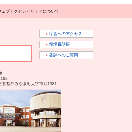
ウェブアクセシビリティについて
庁舎へのアクセス
役場電話帳
各課へのご質問
舎
1192
三養基郡みやき町大字市武1381