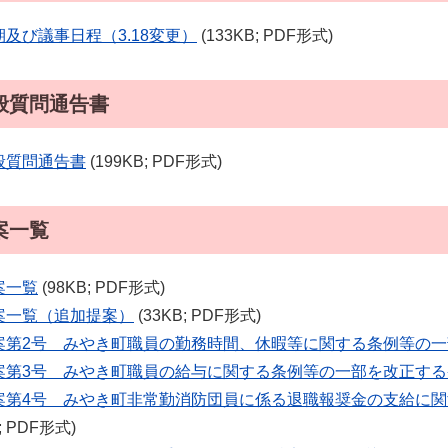
期及び議事日程（3.18変更）
(133KB; PDF形式)
般質問通告書
般質問通告書
(199KB; PDF形式)
案一覧
案一覧
(98KB; PDF形式)
案一覧（追加提案）
(33KB; PDF形式)
案第2号 みやき町職員の勤務時間、休暇等に関する条例等の
案第3号 みやき町職員の給与に関する条例等の一部を改正す
案第4号 みやき町非常勤消防団員に係る退職報奨金の支給に
B; PDF形式)