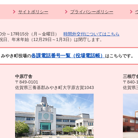
サイトポリシー
プライバシーポリシー
0分～17時15分（月～金曜日）
時間外交付についてはこちら
祝日、年末年始（12月29日～1月3日）は閉庁します。
各課電話番号一覧（役場電話帳）
みやき町役場の
はこちらです。
中原庁舎
三根庁
〒849-0101
〒840-
佐賀県三養基郡みやき町大字原古賀1043
佐賀県