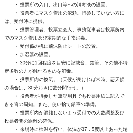
・ 投票所の入口、出口等への消毒液の設置。
・ 投票者にマスク着用の依頼。持参していない方に
は、受付時に提供。
・ 投票管理者、投票立会人、事務従事者は投票所内
でのマスク着用及び定期的な手指消毒。
・ 受付係の机に飛沫防止シートの設置。
・ 加湿器の設置。
・ 30分に1回程度を目安に記載台、鉛筆、その他不特
定多数の方が触れるものを消毒。
・ 投票所内の換気。（天候が良ければ常時、悪天候
の場合は、30分おきに数分間行う。）
・ 投票者が持参した筆記用具でも投票用紙に記入で
きる旨の周知。また、使い捨て鉛筆の準備。
・ 投票所内が混雑しないよう受付での人数調整及び
投票者間の距離の確保。
・ 来場時に検温を行い、体温が37．5度以上あった場