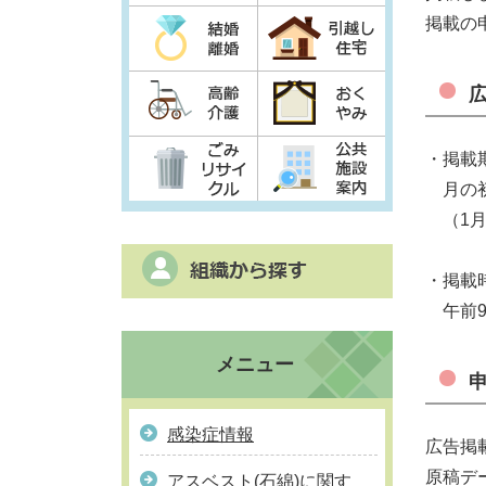
掲載の
・掲載
月の初
（1月
・掲載
午前9
メニュー
感染症情報
広告掲
原稿デ
アスベスト(石綿)に関す