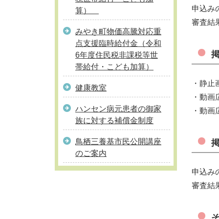
申込み
算）
審査結
みやき町物価高騰対応重
点支援臨時給付金（令和
6年度住民税非課税等世
帯給付・こども加算）
・静止画
健康教室
・動画広
ハンセン病元患者の御家
・動画広
族に対する補償金制度
鳥栖三養基市民公開講座
のご案内
申込み
審査結