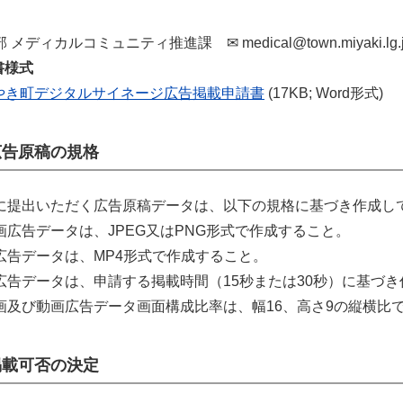
 メディカルコミュニティ推進課 ✉
medical@town.miyaki.lg.
書様式
やき町デジタルサイネージ広告掲載申請書
(17KB; Word形式)
広告原稿の規格
に提出いただく広告原稿データは、以下の規格に基づき作成し
画広告データは、JPEG又はPNG形式で作成すること。
広告データは、MP4形式で作成すること。
広告データは、申請する掲載時間（15秒または30秒）に基づ
画及び動画広告データ画面構成比率は、幅16、高さ9の縦横比
掲載可否の決定