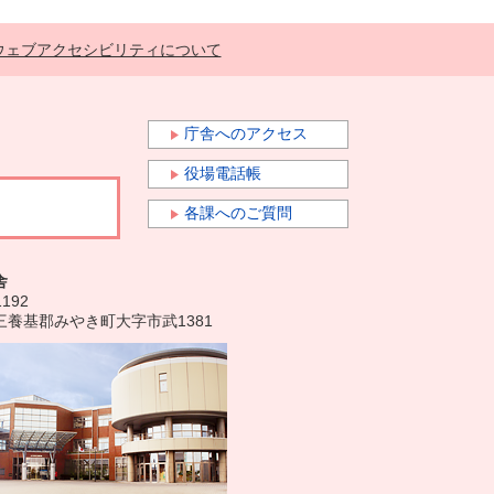
ウェブアクセシビリティについて
庁舎へのアクセス
役場電話帳
各課へのご質問
舎
1192
三養基郡みやき町大字市武1381