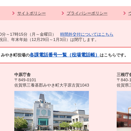
サイトポリシー
プライバシーポリシー
0分～17時15分（月～金曜日）
時間外交付についてはこちら
祝日、年末年始（12月29日～1月3日）は閉庁します。
各課電話番号一覧（役場電話帳）
みやき町役場の
はこちらです。
中原庁舎
三根庁
〒849-0101
〒840-
佐賀県三養基郡みやき町大字原古賀1043
佐賀県