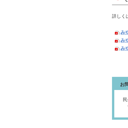
詳しく
み
み
み
お
民
T