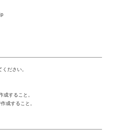
jp
てください。
き作成すること。
で作成すること。