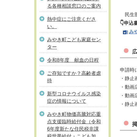
る各種相談窓口のご案内
民生部
熱中症にご注意くださ
👇申込
い。
み
みやき町こども家庭セン
ター
令和8年度 献血の日程
申請時
ご存知ですか？高齢者虐
・静止
待
・動画
新型コロナウイルス感染
・動画
症の情報について
・静止
みやき町物価高騰対応重
点支援臨時給付金（令和
6年度新たな住民税非課
税世帯給付・こども加