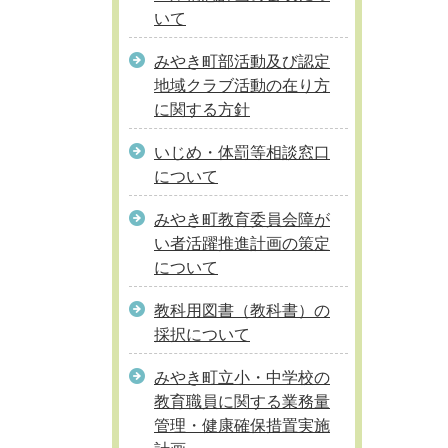
いて
みやき町部活動及び認定
地域クラブ活動の在り方
に関する方針
いじめ・体罰等相談窓口
について
みやき町教育委員会障が
い者活躍推進計画の策定
について
教科用図書（教科書）の
採択について
みやき町立小・中学校の
教育職員に関する業務量
管理・健康確保措置実施