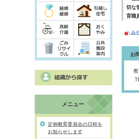
切な
育職
み
お
教
T
メニュー
定例教育委員会の日程を
お知らせします