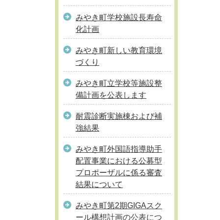
みやき町学校施設長寿命
化計画
みやき町新しい教育環境
づくり
みやき町立学校等施設整
備計画を公表します
耐震診断実施棟および補
強結果
みやき町外国語指導助手
配置事業における公募型
プロポーザルに係る審査
結果について
みやき町第2期GIGAスク
ール構想計画の公表につ