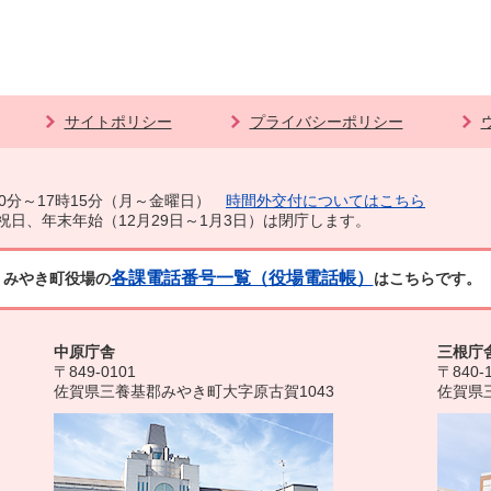
サイトポリシー
プライバシーポリシー
0分～17時15分（月～金曜日）
時間外交付についてはこちら
祝日、年末年始（12月29日～1月3日）は閉庁します。
各課電話番号一覧（役場電話帳）
みやき町役場の
はこちらです。
中原庁舎
三根庁
〒849-0101
〒840-
佐賀県三養基郡みやき町大字原古賀1043
佐賀県