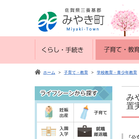
ホーム
>
子育て・教育
>
学校教育・青少年教育
み
置
「公