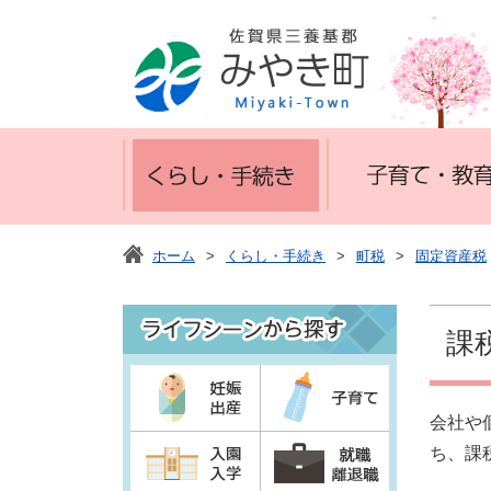
ホーム
>
くらし・手続き
>
町税
>
固定資産税
課
会社や
ち、課