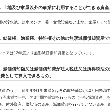
1．土地及び家屋以外の事業に利用することができる資産
面や貯水池、給水タンク、受・変電設備など土地、家屋として
2．鉱業権、漁業権、特許権その他の無形減価償却資産で
ウェアは12年度より無形減価償却資産となっています。
3．減価償却額又は減価償却費が法人税法又は所得税法の
経費として算入できるもの。
資産のうち、耐用年数1年未満又はその取得価額が10万円未満
0万円未満で一括して3年間で償却を行うもの（一括償却資産）
産、簿外資産、償却済の資産、減価償却を行っていない資産、