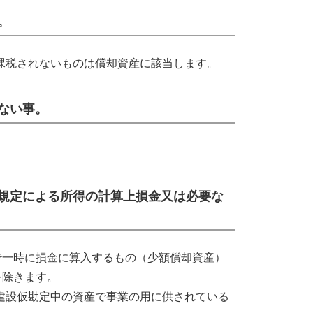
。
課税されないものは償却資産に該当します。
ない事。
規定による所得の計算上損金又は必要な
で一時に損金に算入するもの（少額償却資産）
を除きます。
建設仮勘定中の資産で事業の用に供されている