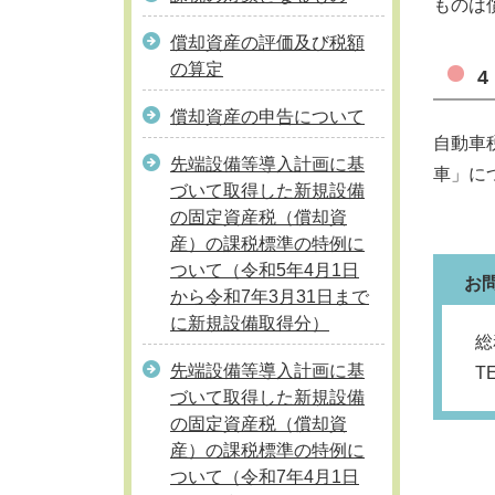
ものは
償却資産の評価及び税額
の算定
償却資産の申告について
自動車
先端設備等導入計画に基
車」に
づいて取得した新規設備
の固定資産税（償却資
産）の課税標準の特例に
ついて（令和5年4月1日
お
から令和7年3月31日まで
に新規設備取得分）
総
先端設備等導入計画に基
T
づいて取得した新規設備
の固定資産税（償却資
産）の課税標準の特例に
ついて（令和7年4月1日