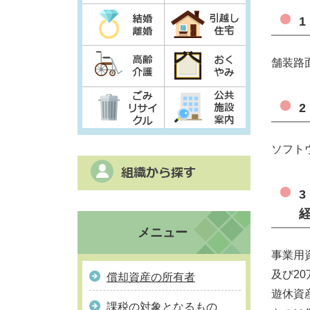
舗装路
ソフト
メニュー
事業用
及び2
償却資産の所有者
遊休資
課税の対象となるもの