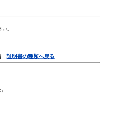
さい。
。
戸籍
証明書の種類へ戻る
本）