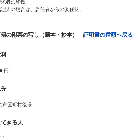
請求者の印鑑
代理人の場合は、委任者からの委任状
戸籍の附票の写し（謄本・抄本）
証明書の種類へ戻る
数料
00円
求先
の市区町村役場
求できる人