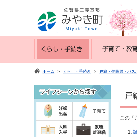
ホーム
>
くらし・手続き
>
戸籍・住民票・パス
戸
この「