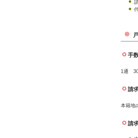
手
1通 3
請
本籍地
請