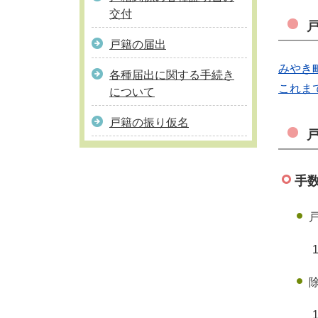
交付
戸籍の届出
みやき
各種届出に関する手続き
これま
について
戸籍の振り仮名
手
1通
1通