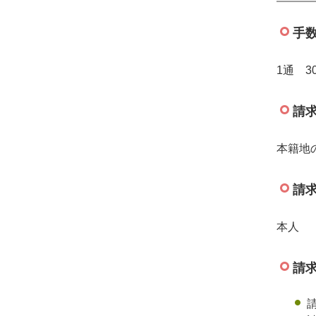
手
1通 3
請
本籍地
請
本人
請