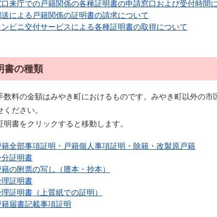
窓口来庁での戸籍関係の各種証明書の申請窓口および受付時間
郵送による戸籍関係の証明書の請求について
コンビニ交付サービスによる各種証明書の取得について
明書の種類
手数料の金額はみやき町におけるものです。みやき町以外の市
せください。
証明書をクリックすると移動します。
戸籍全部事項証明・戸籍個人事項証明・除籍・改製原戸籍
身分証明書
戸籍の附票の写し（謄本・抄本）
受理証明書
受理証明書（上質紙での証明）
戸籍届書記載事項証明