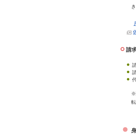
き
請
※
転