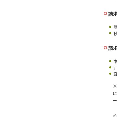
請
請
※
に
ー