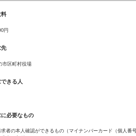
数料
00円
求先
の市区町村役場
求できる人
求に必要なもの
請求者の本人確認ができるもの（マイナンバーカード（個人番