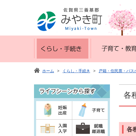
ホーム
>
くらし・手続き
>
戸籍・住民票・パス
各
各