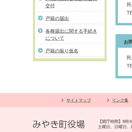
民
交付
T
戸籍の届出
各種届出に関する手続き
について
お
戸籍の振り仮名
民
T
サイトマップ
リンク集
【開庁時間】8時3
土曜日、日曜日、