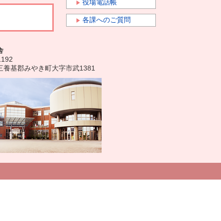
役場電話帳
各課へのご質問
舎
1192
三養基郡みやき町大字市武1381