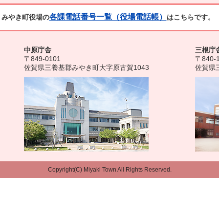
各課電話番号一覧（役場電話帳）
みやき町役場の
はこちらです。
中原庁舎
三根庁
〒849-0101
〒840-
佐賀県三養基郡みやき町大字原古賀1043
佐賀県
Copyright(C) Miyaki Town All Rights Reserved.