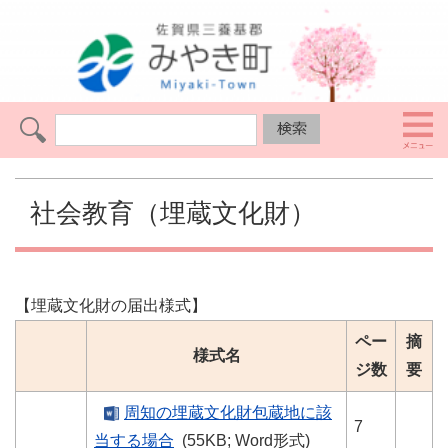
社会教育（埋蔵文化財）
【埋蔵文化財の届出様式】
ペー
摘
様式名
ジ数
要
周知の埋蔵文化財包蔵地に該
7
当する場合
(55KB; Word形式)