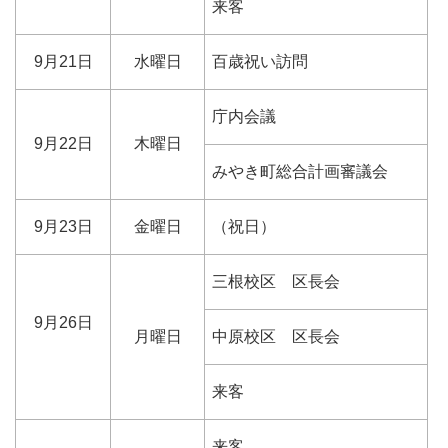
来客
9月21日
水曜日
百歳祝い訪問
庁内会議
9月22日
木曜日
みやき町総合計画審議会
9月23日
金曜日
（祝日）
三根校区 区長会
9月26日
月曜日
中原校区 区長会
来客
来客