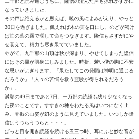
二千部と読み進むうちに、隆信の澄んだ声も掠れかすかに
なっていきました。
その声は絶えるかと思えば、暁の風によみがえり、やっと
30日を過ぎました。飢えれば木の実を口にし、のどが渇け
ば笹の葉の露で潤して命をつなぎます。隆信もさすがにや
せ衰えて、精力も尽き果てていました。
やがて、九千部の山頂は秋が深まり、やせてしまった隆信
にはその風が肌身にしみました。時折、若い僧の胸に不安
な思いがよぎります。「果たしてこの発願は神明に通じる
だろうか」「人々の苦悩を救う霊験が得られるだろう
か」。
満願の49日まであと7日、一万部の読経も残り少なくなっ
た夜のことです。すすきの穂をわたる風はいつになく止
み、脊振の山姿が幻のように見えていました。いつしか隆
信はうつらうつらと・・・。
ぱっと目を開き読経を続ける丑三つ時、耳にふと妙な音が