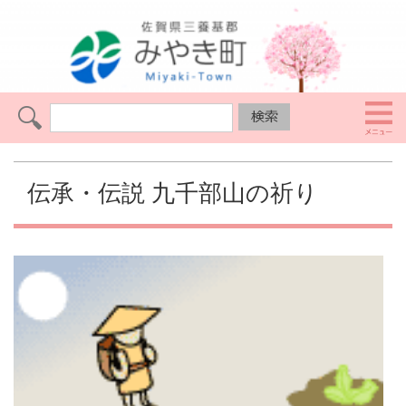
伝承・伝説 九千部山の祈り