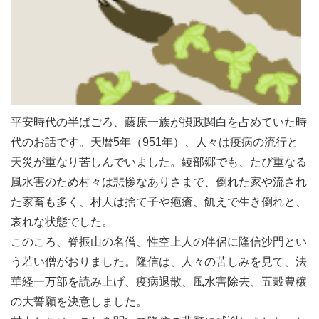
平安時代の半ばごろ、藤原一族が摂政関白を占めていた時
代のお話です。天暦5年（951年）、人々は疫病の流行と
天災が重なり苦しんでいました。綾部郷でも、たび重なる
風水害のため村々は悲惨なありさまで、倒れた家や流され
た家畜も多く、村人は捨て子や疱瘡、飢えで生き倒れと、
哀れな状態でした。
このころ、脊振山の名僧、性空上人の伴侶に隆信沙門とい
う若い僧がおりました。隆信は、人々の苦しみを見て、法
華経一万部を読み上げ、疫病退散、風水害除去、五穀豊穣
の大誓願を決意しました。