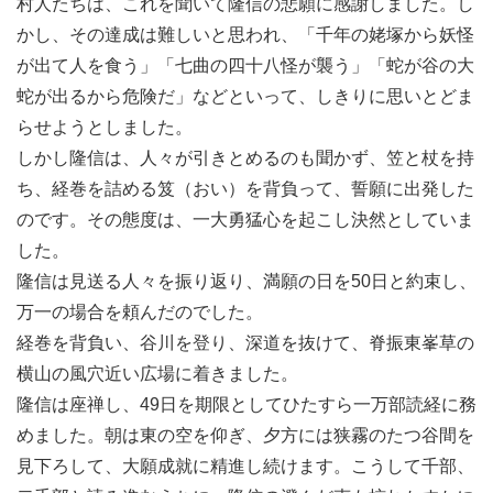
村人たちは、これを聞いて隆信の悲願に感謝しました。し
かし、その達成は難しいと思われ、「千年の姥塚から妖怪
が出て人を食う」「七曲の四十八怪が襲う」「蛇が谷の大
蛇が出るから危険だ」などといって、しきりに思いとどま
らせようとしました。
しかし隆信は、人々が引きとめるのも聞かず、笠と杖を持
ち、経巻を詰める笈（おい）を背負って、誓願に出発した
のです。その態度は、一大勇猛心を起こし決然としていま
した。
隆信は見送る人々を振り返り、満願の日を50日と約束し、
万一の場合を頼んだのでした。
経巻を背負い、谷川を登り、深道を抜けて、脊振東峯草の
横山の風穴近い広場に着きました。
隆信は座禅し、49日を期限としてひたすら一万部読経に務
めました。朝は東の空を仰ぎ、夕方には狭霧のたつ谷間を
見下ろして、大願成就に精進し続けます。こうして千部、