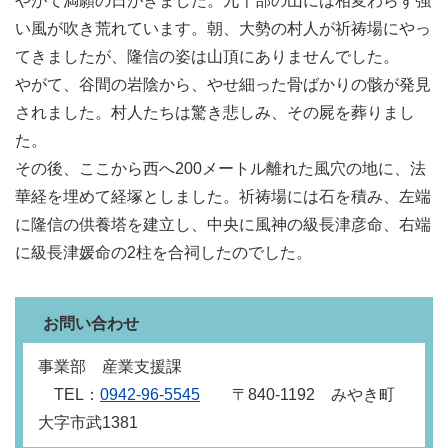
やがて満願の日がきました。九千部の山には相変わらず強
い風が吹き荒れています。朝、大勢の村人が祈祷場にやっ
てきましたが、隆信の姿は山頂にありませんでした。
やがて、谷間の岩陰から、やせ細った骨ばかりの骸が発見
されました。村人たちは驚き悲しみ、その屍を葬りまし
た。
その後、ここから西へ200メートル離れた風穴の地に、法
華経を埋めて経塚としました。祈祷場には石を積み、左端
に隆信の供養塔を建立し、中央に風神の級長津彦命、右端
に級長津媛命の2柱を合祠したのでした。
お問い合わせ
事業部 産業支援課
TEL：
0942‐96‐5545
〒840‐1192 みやき町
大字市武1381