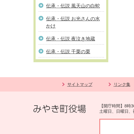
伝承・伝説 風天山の白蛇
伝承・伝説 お光さんの水
かけ
伝承・伝説 夜泣き地蔵
伝承・伝説 千栗の栗
サイトマップ
リンク集
【開庁時間】8時3
土曜日、日曜日、