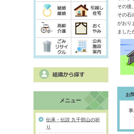
その後
その石
がおり
ました
お
メニュー
事
T
伝承・伝説 九千部山の祈
り