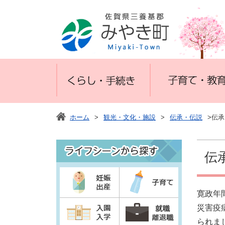
ホーム
>
観光・文化・施設
>
伝承・伝説
>伝
伝
寛政年
災害疫
られま