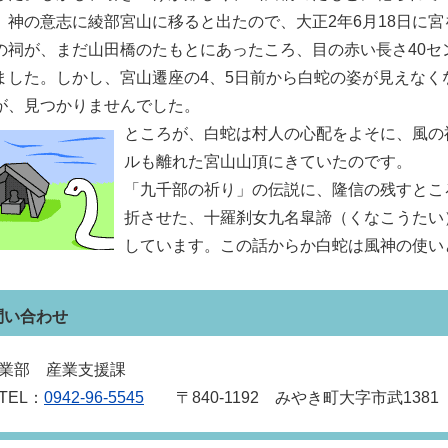
、神の意志に綾部宮山に移ると出たので、大正2年6月18日に
の祠が、まだ山田橋のたもとにあったころ、目の赤い長さ40セ
ました。しかし、宮山遷座の4、5日前から白蛇の姿が見えなく
が、見つかりませんでした。
ところが、白蛇は村人の心配をよそに、風の
ルも離れた宮山山頂にきていたのです。
「九千部の祈り」の伝説に、隆信の残すとこ
折させた、十羅刹女九名皐諦（くなこうたい
しています。この話からか白蛇は風神の使い
問い合わせ
業部 産業支援課
EL：
0942‐96‐5545
〒840‐1192 みやき町大字市武1381