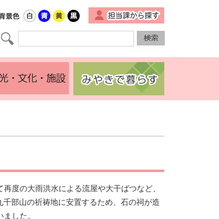
▼
て再度の大雨洪水による流屋や大干ばつなど、
、九千部山の祈祷地に安置するため、石の祠が造
いました。