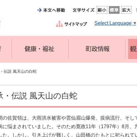
Select Language
承・伝説 風天山の白蛇
承・伝説 風天山の白蛇
間の佐賀領は、大雨洪水被害や雲仙眉山爆発、疫病流行、そし
病に悩まされていました。そのため寛政11年（1797年）8月
した。しかし、引き上げが難しく、山田橋のたもとに祀られて