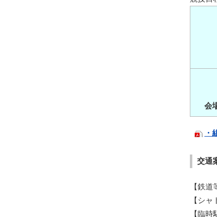
会
・
交通
【鉄道
【シャ
【臨時