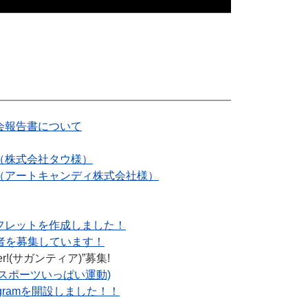
大会報告書について
（株式会社タウ様）
（アートキャンディ株式会社様）
フレットを作成しました！
店者を募集しています！
r!(サガンティア)”募集!
スポーツいっぱい運動)
agramを開設しました！！