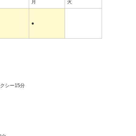
日
月
火
●
クシー15分