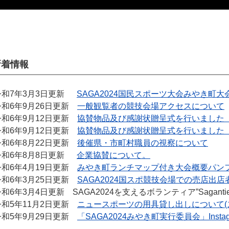
新着情報
令和7年3月3日更新
SAGA2024国民スポーツ大会みやき町
令和6年9月26日更新
一般観覧者の競技会場アクセスについて
令和6年9月12日更新
協賛物品及び感謝状贈呈式を行いました
令和6年9月12日更新
協賛物品及び感謝状贈呈式を行いました
令和6年8月22日更新
後催県・市町村職員の視察について
令和6年8月8日更新
企業協賛について。
令和6年4月19日更新
みやき町ランチマップ付き大会概要パン
令和6年3月25日更新
SAGA2024国スポ競技会場での売店出
和6年3月4日更新 SAGA2024を支えるボランティア”Sagantie
令和5年11月2日更新
ニュースポーツの用具貸し出しについて(
令和5年9月29日更新
「SAGA2024みやき町実行委員会」Inst