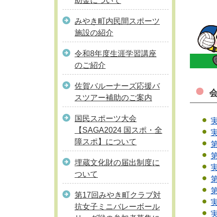
助金について
みやき町内民間スポーツ
施設の紹介
令和8年度生涯学習講座
のご紹介
佐賀バルーナーズ応援バ
スツアー補助のご案内
国民スポーツ大会
【SAGA2024 国スポ・全
障スポ】について
埋蔵文化財の届出制度に
ついて
第17回みやき町クラブ対
抗女子ミニバレーボール