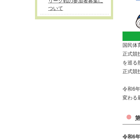
リーグ戦の参加者募集に
ついて
国民体
正式競
を巡る
正式競
令和6
変わる
令和6年