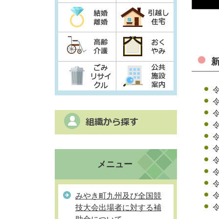
メニュー
令
みやき町九州及び全国競
技大会出場者に対する補