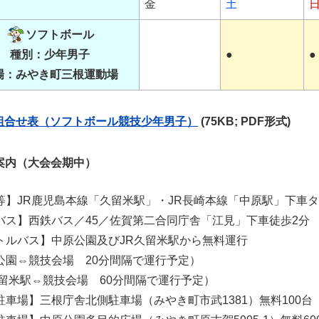
金
土
ソフトボール
種別：少年男子
●
●
場：みやき町三根運動場
組合せ表（ソフトボール競技少年男子）
(75KB; PDF形式)
案内（大会会期中）
等】JR鹿児島本線「久留米駅」・JR長崎本線「中原駅」下車タ
バス】西鉄バス／45／佐賀第二合同庁舎「江見」下車徒歩2分
トルバス】中原公園及びJR久留米駅から無料運行
公園⇔競技会場 20分間隔で運行予定）
久留米駅⇔競技会場 60分間隔で運行予定）
駐車場】三根庁舎北側駐車場（みやき町市武1381）無料100台