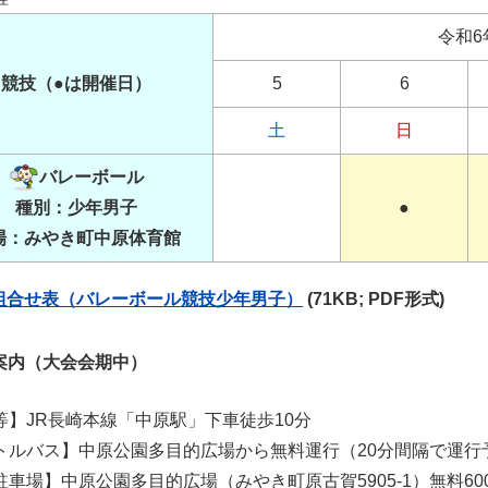
令和6
競技（●は開催日）
5
6
土
日
バレーボール
種別：少年男子
●
場：みやき町中原体育館
組合せ表（バレーボール競技少年男子）
(71KB; PDF形式)
案内（大会会期中）
等】JR長崎本線「中原駅」下車徒歩10分
トルバス】中原公園多目的広場から無料運行（20分間隔で運行
駐車場】中原公園多目的広場（みやき町原古賀5905-1）無料60