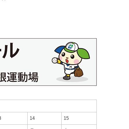
3
14
15